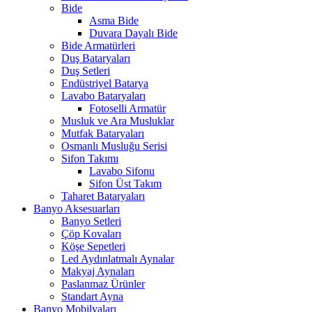
Bide
Asma Bide
Duvara Dayalı Bide
Bide Armatürleri
Duş Bataryaları
Duş Setleri
Endüstriyel Batarya
Lavabo Bataryaları
Fotoselli Armatür
Musluk ve Ara Musluklar
Mutfak Bataryaları
Osmanlı Musluğu Serisi
Sifon Takımı
Lavabo Sifonu
Sifon Üst Takım
Taharet Bataryaları
Banyo Aksesuarları
Banyo Setleri
Çöp Kovaları
Köşe Sepetleri
Led Aydınlatmalı Aynalar
Makyaj Aynaları
Paslanmaz Ürünler
Standart Ayna
Banyo Mobilyaları