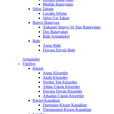
Mutfak Bataryaları
Sifon Takımı
Lavabo Sifonu
Sifon Üst Takım
Banyo Bataryası
Ankastre Banyo Ve Duş Bataryaları
Duş Bataryaları
Bide Armatürleri
Bide
Asma Bide
Duvara Dayalı Bide
Armatürler
Vitrifiye
Klozet
Asma Klozetler
Akıllı Klozetler
Yerden Tek Klozetler
Alttan Çıkışlı Klozetler
Duvara Dayalı Klozetler
Arkadan Çıkışlı Klozetler
Klozet Kapakları
Duroplast Klozet Kapakları
Thermoplast Klozet Kapakları