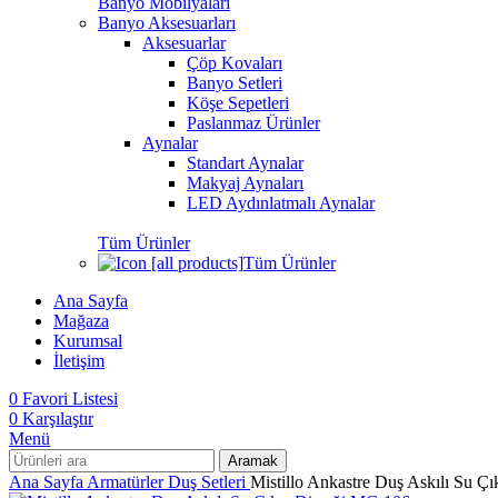
Banyo Mobilyaları
Banyo Aksesuarları
Aksesuarlar
Çöp Kovaları
Banyo Setleri
Köşe Sepetleri
Paslanmaz Ürünler
Aynalar
Standart Aynalar
Makyaj Aynaları
LED Aydınlatmalı Aynalar
Tüm Ürünler
Tüm Ürünler
Ana Sayfa
Mağaza
Kurumsal
İletişim
0
Favori Listesi
0
Karşılaştır
Menü
Aramak
Ana Sayfa
Armatürler
Duş Setleri
Mistillo Ankastre Duş Askılı Su Çı