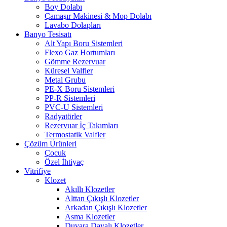
Boy Dolabı
Çamaşır Makinesi & Mop Dolabı
Lavabo Dolapları
Banyo Tesisatı
Alt Yapı Boru Sistemleri
Flexo Gaz Hortumları
Gömme Rezervuar
Küresel Valfler
Metal Grubu
PE-X Boru Sistemleri
PP-R Sistemleri
PVC-U Sistemleri
Radyatörler
Rezervuar İç Takımları
Termostatik Valfler
Çözüm Ürünleri
Çocuk
Özel İhtiyaç
Vitrifiye
Klozet
Akıllı Klozetler
Alttan Çıkışlı Klozetler
Arkadan Çıkışlı Klozetler
Asma Klozetler
Duvara Dayalı Klozetler