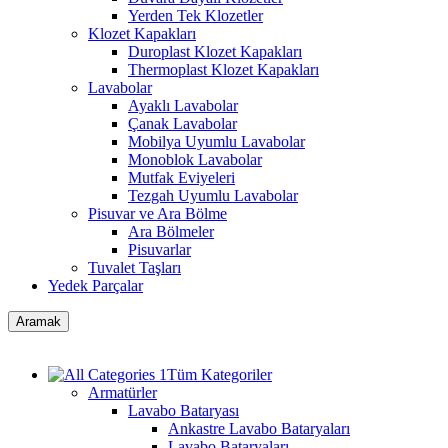
Yerden Tek Klozetler
Klozet Kapakları
Duroplast Klozet Kapakları
Thermoplast Klozet Kapakları
Lavabolar
Ayaklı Lavabolar
Çanak Lavabolar
Mobilya Uyumlu Lavabolar
Monoblok Lavabolar
Mutfak Eviyeleri
Tezgah Uyumlu Lavabolar
Pisuvar ve Ara Bölme
Ara Bölmeler
Pisuvarlar
Tuvalet Taşları
Yedek Parçalar
Aramak
Tüm Kategoriler
Armatürler
Lavabo Bataryası
Ankastre Lavabo Bataryaları
Lavabo Bataryaları