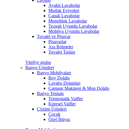
Lavabo
Ayaklı Lavabolar
Mutfak Eviyeleri
Çanak Lavabolar
Monoblok Lavabolar
Tezgah Uyumlu Lavabolar
Mobilya Uyumlu Lavabolar
Tuvalet ve Pisuvar
Pisuvarlar
Ara Bölmeler
Tuvalet Taşları
Vitrifye grubu
Banyo Ürünleri
Banyo Mobilyaları
Boy Dolabı
Lavabo Dolapları
Çamaşır Makinesi & Mop Dolabı
Banyo Tesisatı
Termostatik Valfler
Küresel Valfler
Çözüm Ürünleri
Çocuk
Özel İhtiyaç