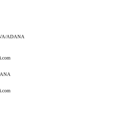
UROVA/ADANA
i.com
ADANA
i.com