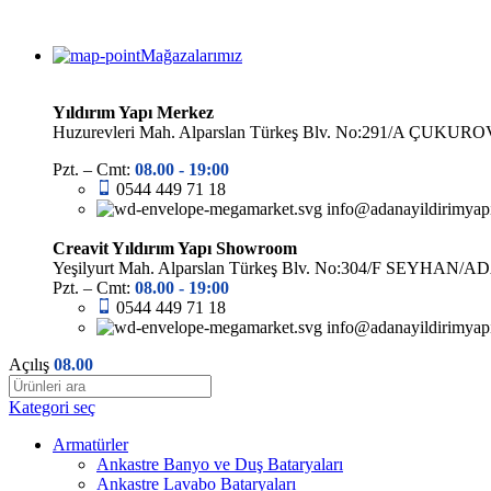
Mağazalarımız
Yıldırım Yapı Merkez
Huzurevleri Mah. Alparslan Türkeş Blv. No:291/A ÇUK
Pzt. – Cmt:
08.00 -
19:00
0544 449 71 18
info@adanayildirimyap
Creavit Yıldırım Yapı Showroom
Yeşilyurt Mah. Alparslan Türkeş Blv. No:304/F SEYHAN/
Pzt. – Cmt:
08.00 -
19:00
0544 449 71 18
info@adanayildirimyap
Açılış
08.00
Kategori seç
Armatürler
Ankastre Banyo ve Duş Bataryaları
Ankastre Lavabo Bataryaları