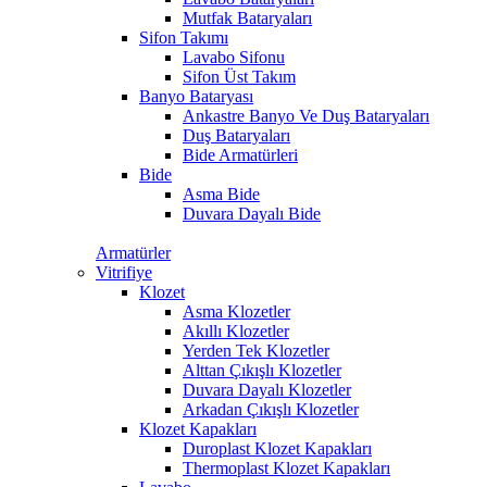
Mutfak Bataryaları
Sifon Takımı
Lavabo Sifonu
Sifon Üst Takım
Banyo Bataryası
Ankastre Banyo Ve Duş Bataryaları
Duş Bataryaları
Bide Armatürleri
Bide
Asma Bide
Duvara Dayalı Bide
Armatürler
Vitrifiye
Klozet
Asma Klozetler
Akıllı Klozetler
Yerden Tek Klozetler
Alttan Çıkışlı Klozetler
Duvara Dayalı Klozetler
Arkadan Çıkışlı Klozetler
Klozet Kapakları
Duroplast Klozet Kapakları
Thermoplast Klozet Kapakları