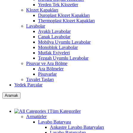
Yerden Tek Klozetler
Klozet Kapakları
Duroplast Klozet Kapakları
Thermoplast Klozet Kapakları
Lavabolar
Ayaklı Lavabolar
Çanak Lavabolar
Mobilya Uyumlu Lavabolar
Monoblok Lavabolar
Mutfak Eviyeleri
Tezgah Uyumlu Lavabolar
Pisuvar ve Ara Bölme
Ara Bölmeler
Pisuvarlar
Tuvalet Taşları
Yedek Parçalar
Aramak
Tüm Kategoriler
Armatürler
Lavabo Bataryası
Ankastre Lavabo Bataryaları
Lavabo Bataryaları