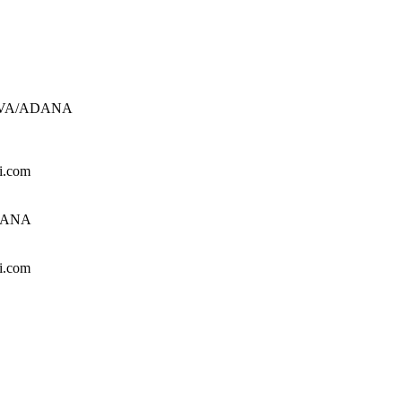
UROVA/ADANA
i.com
ADANA
i.com