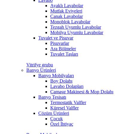
Lavabo
Ayaklı Lavabolar
Mutfak Eviyeleri
Çanak Lavabolar
Monoblok Lavabolar
Tezgah Uyumlu Lavabolar
Mobilya Uyumlu Lavabolar
Tuvalet ve Pisuvar
Pisuvarlar
Ara Bölmeler
Tuvalet Taşları
Vitrifye grubu
Banyo Ürünleri
Banyo Mobilyaları
Boy Dolabı
Lavabo Dolapları
Çamaşır Makinesi & Mop Dolabı
Banyo Tesisatı
Termostatik Valfler
Küresel Valfler
Çözüm Ürünleri
Çocuk
Özel İhtiyaç