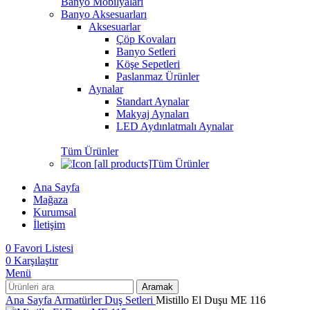
Banyo Mobilyaları
Banyo Aksesuarları
Aksesuarlar
Çöp Kovaları
Banyo Setleri
Köşe Sepetleri
Paslanmaz Ürünler
Aynalar
Standart Aynalar
Makyaj Aynaları
LED Aydınlatmalı Aynalar
Tüm Ürünler
Tüm Ürünler
Ana Sayfa
Mağaza
Kurumsal
İletişim
0
Favori Listesi
0
Karşılaştır
Menü
Aramak
Ana Sayfa
Armatürler
Duş Setleri
Mistillo El Duşu ME 116