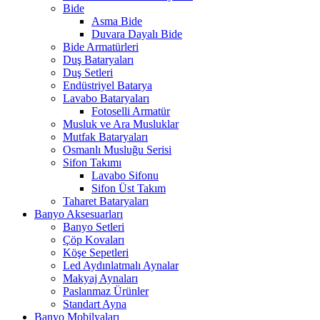
Bide
Asma Bide
Duvara Dayalı Bide
Bide Armatürleri
Duş Bataryaları
Duş Setleri
Endüstriyel Batarya
Lavabo Bataryaları
Fotoselli Armatür
Musluk ve Ara Musluklar
Mutfak Bataryaları
Osmanlı Musluğu Serisi
Sifon Takımı
Lavabo Sifonu
Sifon Üst Takım
Taharet Bataryaları
Banyo Aksesuarları
Banyo Setleri
Çöp Kovaları
Köşe Sepetleri
Led Aydınlatmalı Aynalar
Makyaj Aynaları
Paslanmaz Ürünler
Standart Ayna
Banyo Mobilyaları