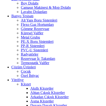
Boy Dolabı
Çamaşır Makinesi & Mop Dolabı
Lavabo Dolapları
Banyo Tesisatı
Alt Yapı Boru Sistemleri
Flexo Gaz Hortumları
Gömme Rezervuar
Küresel Valfler
Metal Grubu
PE-X Boru Sistemleri
PP-R Sistemleri
PVC-U Sistemleri
Radyatörler
Rezervuar İç Takımları
Termostatik Valfler
Çözüm Ürünleri
Çocuk
Özel İhtiyaç
Vitrifiye
Klozet
Akıllı Klozetler
Alttan Çıkışlı Klozetler
Arkadan Çıkışlı Klozetler
Asma Klozetler
Duvara Dayalı Klozetler