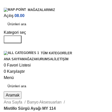
MAĞAZALARIMIZ
Açılış
08.00
Kategori seç
Aramak
TÜM KATEGORILER
ANA SAYFA
MAĞAZA
KURUMSAL
İLETIŞIM
0
Favori Listesi
0
Karşılaştır
Menü
Aramak
Ana Sayfa
Banyo Aksesuarları
Mistillo Sürgü Ayağı MY 114