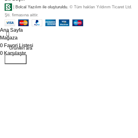
|
Bolcal Yazılım ile oluşturuldu.
© Tüm hakları Yıldırım Ticaret Ltd.
Şti. firmasına aittir.
Ana Sayfa
Mağaza
0
Favori Listesi
0
Karşılaştır
Aramak