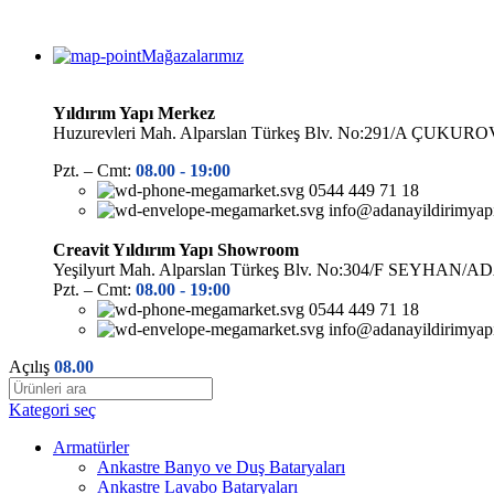
Mağazalarımız
Yıldırım Yapı Merkez
Huzurevleri Mah. Alparslan Türkeş Blv. No:291/A ÇUK
Pzt. – Cmt:
08.00 -
19:00
0544 449 71 18
info@adanayildirimyap
Creavit Yıldırım Yapı Showroom
Yeşilyurt Mah. Alparslan Türkeş Blv. No:304/F SEYHAN/
Pzt. – Cmt:
08.00 -
19:00
0544 449 71 18
info@adanayildirimyap
Açılış
08.00
Kategori seç
Armatürler
Ankastre Banyo ve Duş Bataryaları
Ankastre Lavabo Bataryaları