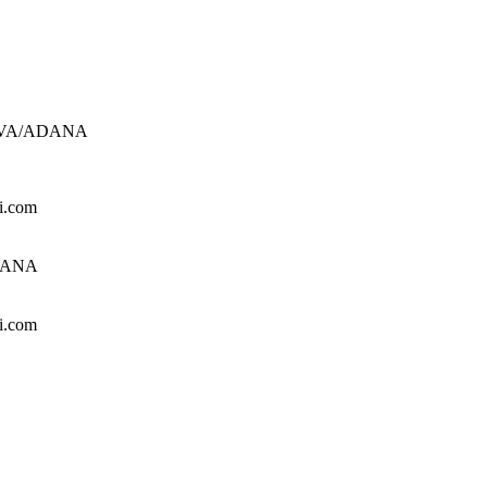
UROVA/ADANA
i.com
ADANA
i.com