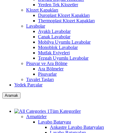
Yerden Tek Klozetler
Klozet Kapakları
Duroplast Klozet Kapakları
Thermoplast Klozet Kapakları
Lavabolar
Ayaklı Lavabolar
Çanak Lavabolar
Mobilya Uyumlu Lavabolar
Monoblok Lavabolar
Mutfak Eviyeleri
Tezgah Uyumlu Lavabolar
Pisuvar ve Ara Bölme
Ara Bölmeler
Pisuvarlar
Tuvalet Taşları
Yedek Parçalar
Aramak
Tüm Kategoriler
Armatürler
Lavabo Bataryası
Ankastre Lavabo Bataryaları
Lavabo Bataryaları