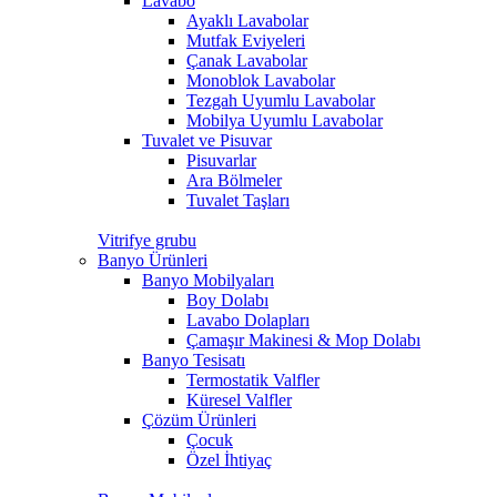
Lavabo
Ayaklı Lavabolar
Mutfak Eviyeleri
Çanak Lavabolar
Monoblok Lavabolar
Tezgah Uyumlu Lavabolar
Mobilya Uyumlu Lavabolar
Tuvalet ve Pisuvar
Pisuvarlar
Ara Bölmeler
Tuvalet Taşları
Vitrifye grubu
Banyo Ürünleri
Banyo Mobilyaları
Boy Dolabı
Lavabo Dolapları
Çamaşır Makinesi & Mop Dolabı
Banyo Tesisatı
Termostatik Valfler
Küresel Valfler
Çözüm Ürünleri
Çocuk
Özel İhtiyaç