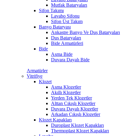
Mutfak Bataryaları
Sifon Takımı
Lavabo Sifonu
Sifon Üst Takım
Banyo Bataryası
Ankastre Banyo Ve Duş Bataryaları
Duş Bataryaları
Bide Armatürleri
Bide
Asma Bide
Duvara Dayalı Bide
Armatürler
Vitrifiye
Klozet
Asma Klozetler
Akıllı Klozetler
Yerden Tek Klozetler
Alttan Çıkışlı Klozetler
Duvara Dayalı Klozetler
Arkadan Çıkışlı Klozetler
Klozet Kapakları
Duroplast Klozet Kapakları
Thermoplast Klozet Kapakları