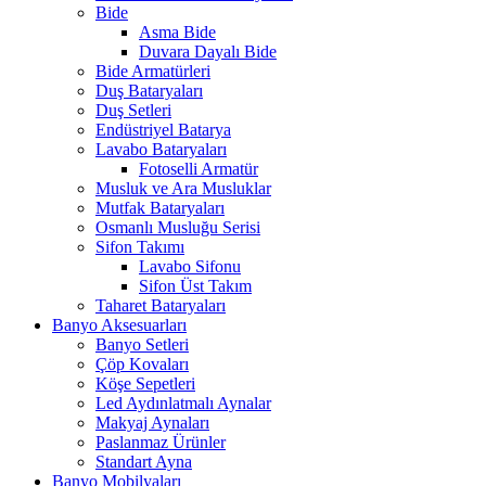
Bide
Asma Bide
Duvara Dayalı Bide
Bide Armatürleri
Duş Bataryaları
Duş Setleri
Endüstriyel Batarya
Lavabo Bataryaları
Fotoselli Armatür
Musluk ve Ara Musluklar
Mutfak Bataryaları
Osmanlı Musluğu Serisi
Sifon Takımı
Lavabo Sifonu
Sifon Üst Takım
Taharet Bataryaları
Banyo Aksesuarları
Banyo Setleri
Çöp Kovaları
Köşe Sepetleri
Led Aydınlatmalı Aynalar
Makyaj Aynaları
Paslanmaz Ürünler
Standart Ayna
Banyo Mobilyaları