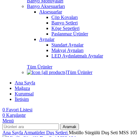
Banyo Mobilyaları
Banyo Aksesuarları
Aksesuarlar
Çöp Kovaları
Banyo Setleri
Köşe Sepetleri
Paslanmaz Ürünler
Aynalar
Standart Aynalar
Makyaj Aynaları
LED Aydınlatmalı Aynalar
Tüm Ürünler
Tüm Ürünler
Ana Sayfa
Mağaza
Kurumsal
İletişim
0
Favori Listesi
0
Karşılaştır
Menü
Aramak
Ana Sayfa
Armatürler
Duş Setleri
Mistillo Sürgülü Duş Seti MSS 10