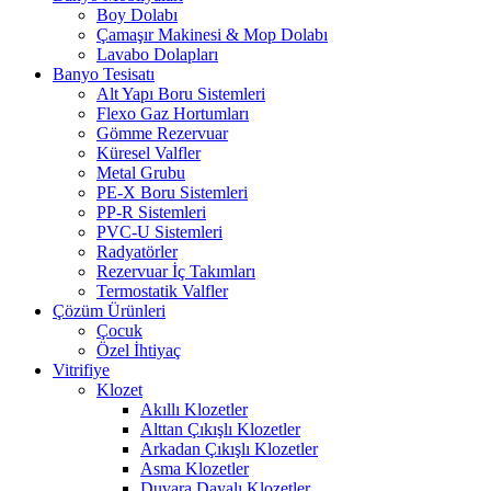
Boy Dolabı
Çamaşır Makinesi & Mop Dolabı
Lavabo Dolapları
Banyo Tesisatı
Alt Yapı Boru Sistemleri
Flexo Gaz Hortumları
Gömme Rezervuar
Küresel Valfler
Metal Grubu
PE-X Boru Sistemleri
PP-R Sistemleri
PVC-U Sistemleri
Radyatörler
Rezervuar İç Takımları
Termostatik Valfler
Çözüm Ürünleri
Çocuk
Özel İhtiyaç
Vitrifiye
Klozet
Akıllı Klozetler
Alttan Çıkışlı Klozetler
Arkadan Çıkışlı Klozetler
Asma Klozetler
Duvara Dayalı Klozetler