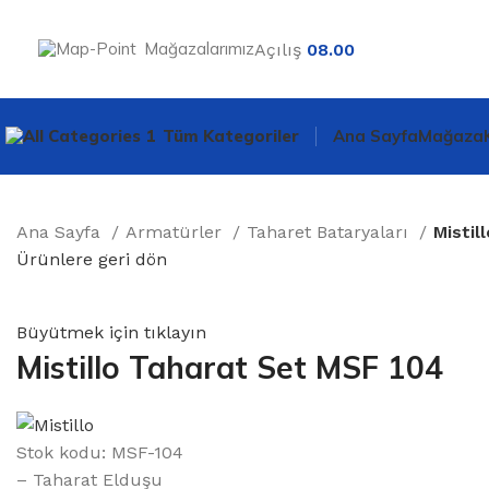
Mağazalarımız
Açılış
08.00
Tüm Kategoriler
Ana Sayfa
Mağaza
Ana Sayfa
Armatürler
Taharet Bataryaları
Mistil
Ürünlere geri dön
Büyütmek için tıklayın
Mistillo Taharat Set MSF 104
Stok kodu:
MSF-104
– Taharat Elduşu