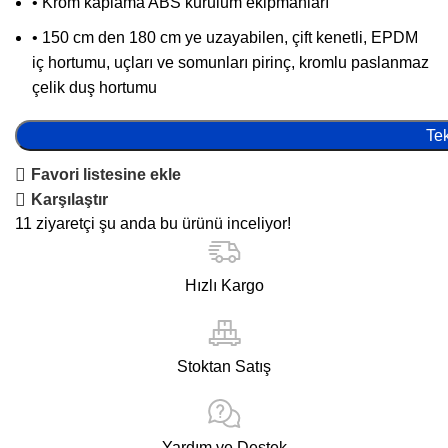
• Krom kaplama ABS kurulum ekipmanları
• 150 cm den 180 cm ye uzayabilen, çift kenetli, EPDM
iç hortumu, uçları ve somunları pirinç, kromlu paslanmaz
çelik duş hortumu
Tek
Favori listesine ekle
Karşılaştır
11
ziyaretçi şu anda bu ürünü inceliyor!
Hızlı Kargo
Stoktan Satış
Yardım ve Destek