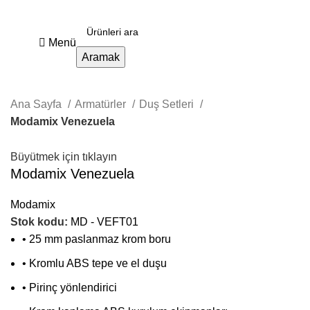
Menü
Aramak
Ana Sayfa
Armatürler
Duş Setleri
Modamix Venezuela
Büyütmek için tıklayın
Modamix Venezuela
Modamix
Stok kodu:
MD - VEFT01
• 25 mm paslanmaz krom boru
• Kromlu ABS tepe ve el duşu
• Pirinç yönlendirici