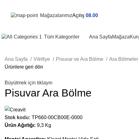
Mağazalarımız
Açılış
08.00
Tüm Kategoriler
Ana Sayfa
Mağaza
Kur
Ana Sayfa
Vitrifiye
Pisuvar ve Ara Bölme
Ara Bölmele
Ürünlere geri dön
Büyütmek için tıklayın
Pisuvar Ara Bölme
Stok kodu:
TP660-00CB00E-0000
Ürün Ağırlığı:
9,3 Kg