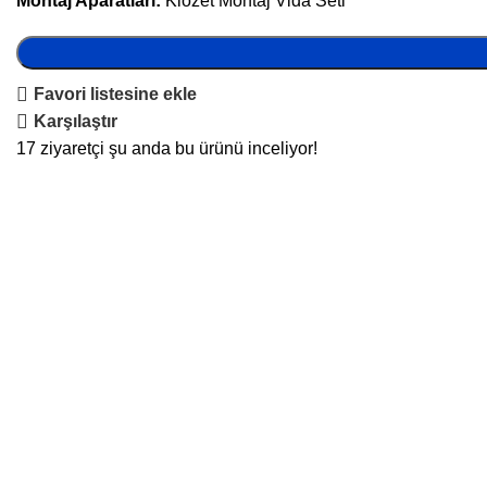
Montaj Aparatları:
Klozet Montaj Vida Seti
Favori listesine ekle
Karşılaştır
17
ziyaretçi şu anda bu ürünü inceliyor!