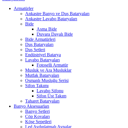
Armatürler
Ankastre Banyo ve Duş Bataryaları
Ankastre Lavabo Bataryaları
Bide
Asma Bide
Duvara Dayalı Bide
Bide Armatürleri
Duş Bataryaları
Duş Setleri
Endüstriyel Batarya
Lavabo Bataryaları
Fotoselli Armatür
Musluk ve Ara Musluklar
Mutfak Bataryaları
Osmanlı Musluğu Serisi
Sifon Takımı
Lavabo Sifonu
Sifon Üst Takım
Taharet Bataryaları
Banyo Aksesuarları
Banyo Setleri
Çöp Kovaları
Köşe Sepetleri
Led Aydınlatmalı Aynalar