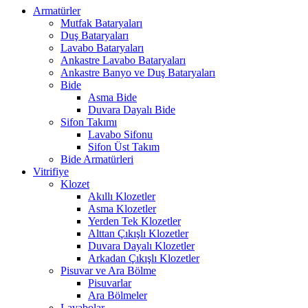
Armatürler
Mutfak Bataryaları
Duş Bataryaları
Lavabo Bataryaları
Ankastre Lavabo Bataryaları
Ankastre Banyo ve Duş Bataryaları
Bide
Asma Bide
Duvara Dayalı Bide
Sifon Takımı
Lavabo Sifonu
Sifon Üst Takım
Bide Armatürleri
Vitrifiye
Klozet
Akıllı Klozetler
Asma Klozetler
Yerden Tek Klozetler
Alttan Çıkışlı Klozetler
Duvara Dayalı Klozetler
Arkadan Çıkışlı Klozetler
Pisuvar ve Ara Bölme
Pisuvarlar
Ara Bölmeler
Lavabolar