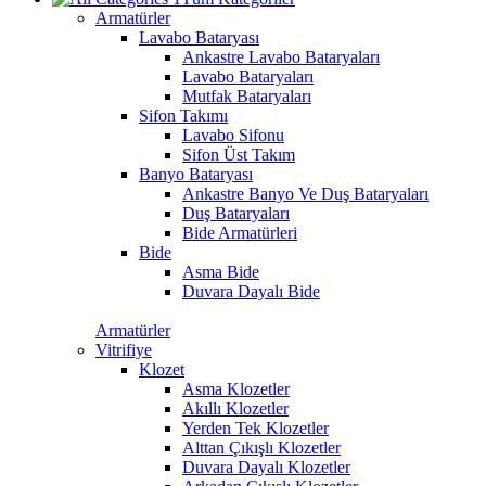
Armatürler
Lavabo Bataryası
Ankastre Lavabo Bataryaları
Lavabo Bataryaları
Mutfak Bataryaları
Sifon Takımı
Lavabo Sifonu
Sifon Üst Takım
Banyo Bataryası
Ankastre Banyo Ve Duş Bataryaları
Duş Bataryaları
Bide Armatürleri
Bide
Asma Bide
Duvara Dayalı Bide
Armatürler
Vitrifiye
Klozet
Asma Klozetler
Akıllı Klozetler
Yerden Tek Klozetler
Alttan Çıkışlı Klozetler
Duvara Dayalı Klozetler