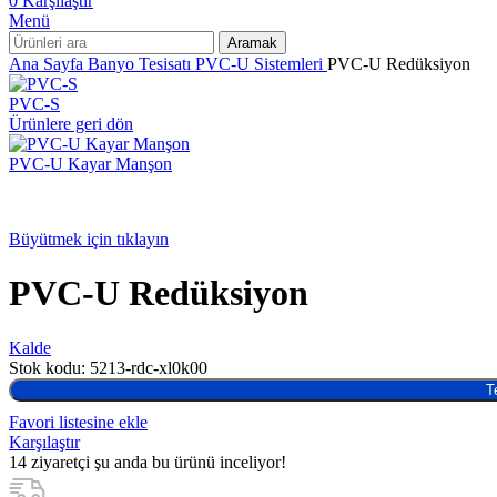
0
Karşılaştır
Menü
Aramak
Ana Sayfa
Banyo Tesisatı
PVC-U Sistemleri
PVC-U Redüksiyon
PVC-S
Ürünlere geri dön
PVC-U Kayar Manşon
Büyütmek için tıklayın
PVC-U Redüksiyon
Kalde
Stok kodu:
5213-rdc-xl0k00
T
Favori listesine ekle
Karşılaştır
14
ziyaretçi şu anda bu ürünü inceliyor!