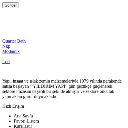
Quarter Bath
Nkp
Modamix
Lpd
Yapı, inşaat ve ıslak zemin malzemeleriyle 1979 yılında perakende
satışa başlayan ‘’YILDIRIM YAPI’’ gün geçtikçe güçlenerek
sektöre imzasını başarılı bir şekilde atmıştır ve sektöre öncülük
yapmaktan gurur duymaktadır.
Hızlı Erişim
Ana Sayfa
Favori Listem
Karşılaştır