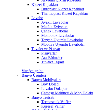
Arkadan Çıkışlı Klozetler
Klozet Kapakları
Duroplast Klozet Kapakları
Thermoplast Klozet Kapakları
Lavabo
Ayaklı Lavabolar
Mutfak Eviyeleri
Çanak Lavabolar
Monoblok Lavabolar
Tezgah Uyumlu Lavabolar
Mobilya Uyumlu Lavabolar
Tuvalet ve Pisuvar
Pisuvarlar
Ara Bölmeler
Tuvalet Taşları
Vitrifye grubu
Banyo Ürünleri
Banyo Mobilyaları
Boy Dolabı
Lavabo Dolapları
Çamaşır Makinesi & Mop Dolabı
Banyo Tesisatı
Termostatik Valfler
Küresel Valfler