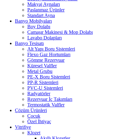
Makyaj Aynaları
Paslanmaz Ürünler
Standart Ayna
Banyo Mobilyaları
Boy Dolabı
Çamaşır Makinesi & Mop Dolabı
Lavabo Dolapları
Banyo Tesisatı
Alt Yapı Boru Sistemleri
Flexo Gaz Hortumları
Gömme Rezervuar
Küresel Valfler
Metal Grubu
PE-X Boru Sistemleri
PP-R Sistemleri
PVC-U Sistemleri
Radyatörler
Rezervuar İç Takımları
Termostatik Valfler
Çözüm Ürünleri
Çocuk
Özel İhtiyaç
Vitrifiye
Klozet
Akıllı Klozetler