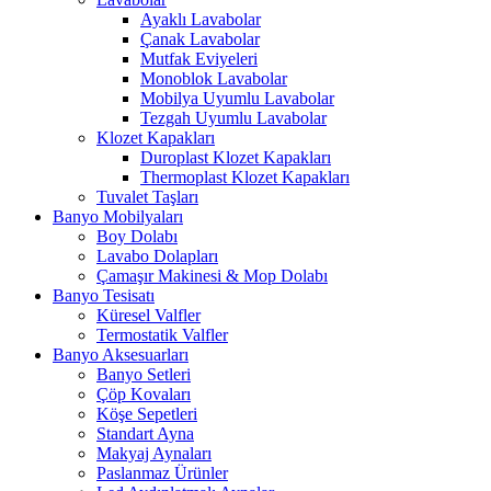
Ayaklı Lavabolar
Çanak Lavabolar
Mutfak Eviyeleri
Monoblok Lavabolar
Mobilya Uyumlu Lavabolar
Tezgah Uyumlu Lavabolar
Klozet Kapakları
Duroplast Klozet Kapakları
Thermoplast Klozet Kapakları
Tuvalet Taşları
Banyo Mobilyaları
Boy Dolabı
Lavabo Dolapları
Çamaşır Makinesi & Mop Dolabı
Banyo Tesisatı
Küresel Valfler
Termostatik Valfler
Banyo Aksesuarları
Banyo Setleri
Çöp Kovaları
Köşe Sepetleri
Standart Ayna
Makyaj Aynaları
Paslanmaz Ürünler