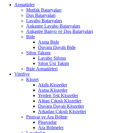
Armatürler
Mutfak Bataryaları
Duş Bataryaları
Lavabo Bataryaları
Ankastre Lavabo Bataryaları
Ankastre Banyo ve Duş Bataryaları
Bide
Asma Bide
Duvara Dayalı Bide
Sifon Takımı
Lavabo Sifonu
Sifon Üst Takım
Bide Armatürleri
Vitrifiye
Klozet
Akıllı Klozetler
Asma Klozetler
Yerden Tek Klozetler
Alttan Çıkışlı Klozetler
Duvara Dayalı Klozetler
Arkadan Çıkışlı Klozetler
Pisuvar ve Ara Bölme
Pisuvarlar
Ara Bölmeler
Lavabolar