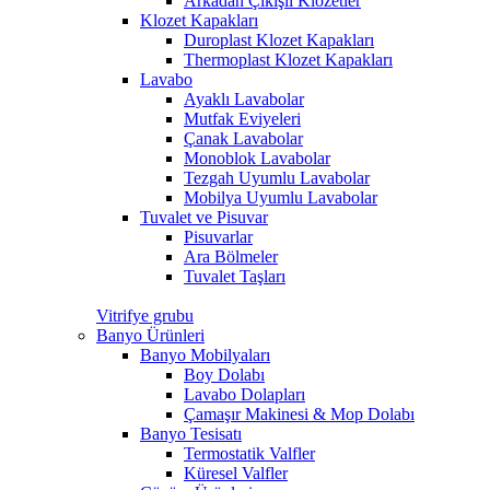
Arkadan Çıkışlı Klozetler
Klozet Kapakları
Duroplast Klozet Kapakları
Thermoplast Klozet Kapakları
Lavabo
Ayaklı Lavabolar
Mutfak Eviyeleri
Çanak Lavabolar
Monoblok Lavabolar
Tezgah Uyumlu Lavabolar
Mobilya Uyumlu Lavabolar
Tuvalet ve Pisuvar
Pisuvarlar
Ara Bölmeler
Tuvalet Taşları
Vitrifye grubu
Banyo Ürünleri
Banyo Mobilyaları
Boy Dolabı
Lavabo Dolapları
Çamaşır Makinesi & Mop Dolabı
Banyo Tesisatı
Termostatik Valfler
Küresel Valfler