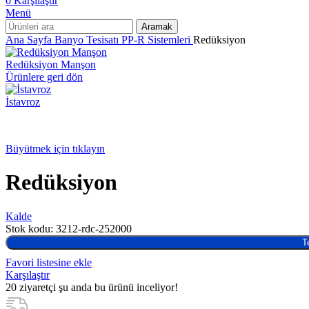
0
Karşılaştır
Menü
Aramak
Ana Sayfa
Banyo Tesisatı
PP-R Sistemleri
Redüksiyon
Redüksiyon Manşon
Ürünlere geri dön
İstavroz
Büyütmek için tıklayın
Redüksiyon
Kalde
Stok kodu:
3212-rdc-252000
T
Favori listesine ekle
Karşılaştır
20
ziyaretçi şu anda bu ürünü inceliyor!