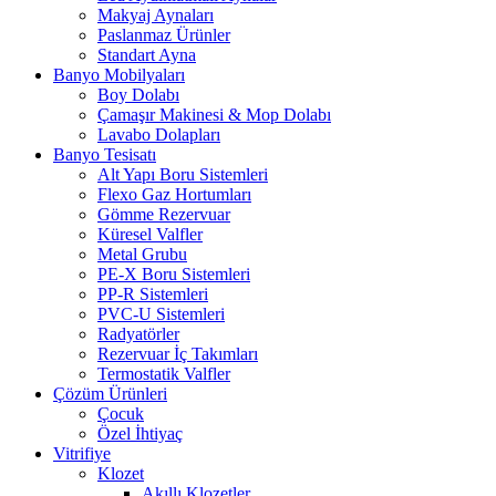
Makyaj Aynaları
Paslanmaz Ürünler
Standart Ayna
Banyo Mobilyaları
Boy Dolabı
Çamaşır Makinesi & Mop Dolabı
Lavabo Dolapları
Banyo Tesisatı
Alt Yapı Boru Sistemleri
Flexo Gaz Hortumları
Gömme Rezervuar
Küresel Valfler
Metal Grubu
PE-X Boru Sistemleri
PP-R Sistemleri
PVC-U Sistemleri
Radyatörler
Rezervuar İç Takımları
Termostatik Valfler
Çözüm Ürünleri
Çocuk
Özel İhtiyaç
Vitrifiye
Klozet
Akıllı Klozetler