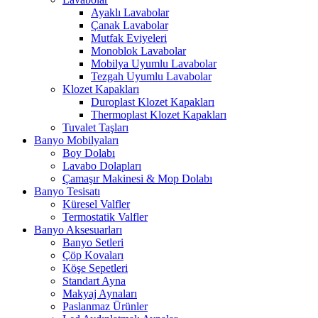
Ayaklı Lavabolar
Çanak Lavabolar
Mutfak Eviyeleri
Monoblok Lavabolar
Mobilya Uyumlu Lavabolar
Tezgah Uyumlu Lavabolar
Klozet Kapakları
Duroplast Klozet Kapakları
Thermoplast Klozet Kapakları
Tuvalet Taşları
Banyo Mobilyaları
Boy Dolabı
Lavabo Dolapları
Çamaşır Makinesi & Mop Dolabı
Banyo Tesisatı
Küresel Valfler
Termostatik Valfler
Banyo Aksesuarları
Banyo Setleri
Çöp Kovaları
Köşe Sepetleri
Standart Ayna
Makyaj Aynaları
Paslanmaz Ürünler