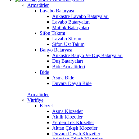
Armatürler
Lavabo Bataryası
Ankastre Lavabo Bataryaları
Lavabo Bataryaları
Mutfak Bataryaları
Sifon Takımı
Lavabo Sifonu
Sifon Üst Takım
Banyo Bataryası
Ankastre Banyo Ve Duş Bataryaları
Duş Bataryaları
Bide Armatürleri
Bide
Asma Bide
Duvara Dayalı Bide
Armatürler
Vitrifiye
Klozet
Asma Klozetler
Akıllı Klozetler
Yerden Tek Klozetler
Alttan Çıkışlı Klozetler
Duvara Dayalı Klozetler