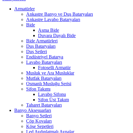
Armatürler
Ankastre Banyo ve Duş Bataryaları
Ankastre Lavabo Bataryaları
Bide
Asma Bide
Duvara Dayalı Bide
Bide Armatürleri
Duş Bataryaları
Duş Setleri
Endüstriyel Batarya
Lavabo Bataryaları
Fotoselli Armatür
Musluk ve Ara Musluklar
Mutfak Bataryaları
Osmanlı Musluğu Serisi
Sifon Takımı
Lavabo Sifonu
Sifon Üst Takım
Taharet Bataryaları
Banyo Aksesuarları
Banyo Setleri
Çöp Kovaları
Köşe Sepetleri
Led Aydınlatmalı Aynalar