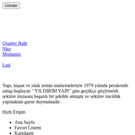
Quarter Bath
Nkp
Modamix
Lpd
Yapı, inşaat ve ıslak zemin malzemeleriyle 1979 yılında perakende
satışa başlayan ‘’YILDIRIM YAPI’’ gün geçtikçe güçlenerek
sektöre imzasını başarılı bir şekilde atmıştır ve sektöre öncülük
yapmaktan gurur duymaktadır.
Hızlı Erişim
Ana Sayfa
Favori Listem
Karşılaştır