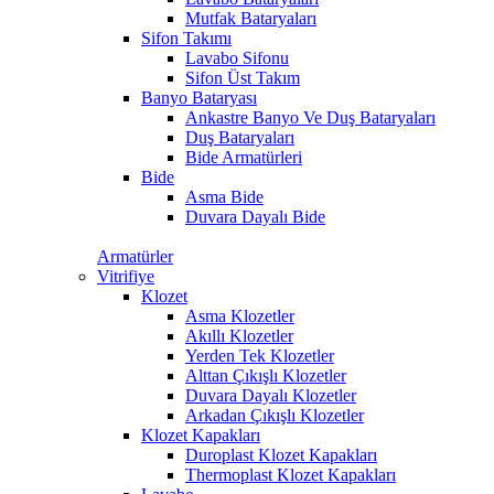
Mutfak Bataryaları
Sifon Takımı
Lavabo Sifonu
Sifon Üst Takım
Banyo Bataryası
Ankastre Banyo Ve Duş Bataryaları
Duş Bataryaları
Bide Armatürleri
Bide
Asma Bide
Duvara Dayalı Bide
Armatürler
Vitrifiye
Klozet
Asma Klozetler
Akıllı Klozetler
Yerden Tek Klozetler
Alttan Çıkışlı Klozetler
Duvara Dayalı Klozetler
Arkadan Çıkışlı Klozetler
Klozet Kapakları
Duroplast Klozet Kapakları
Thermoplast Klozet Kapakları