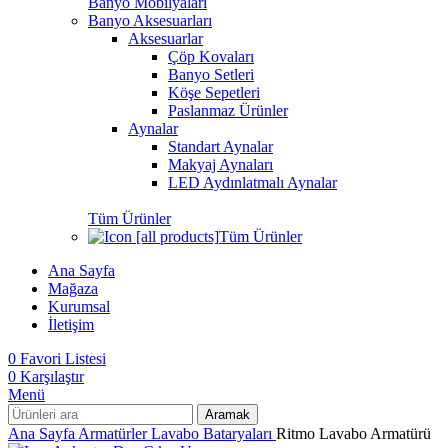
Banyo Mobilyaları
Banyo Aksesuarları
Aksesuarlar
Çöp Kovaları
Banyo Setleri
Köşe Sepetleri
Paslanmaz Ürünler
Aynalar
Standart Aynalar
Makyaj Aynaları
LED Aydınlatmalı Aynalar
Tüm Ürünler
Tüm Ürünler
Ana Sayfa
Mağaza
Kurumsal
İletişim
0
Favori Listesi
0
Karşılaştır
Menü
Aramak
Ana Sayfa
Armatürler
Lavabo Bataryaları
Ritmo Lavabo Armatürü