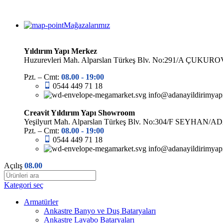
Mağazalarımız
Yıldırım Yapı Merkez
Huzurevleri Mah. Alparslan Türkeş Blv. No:291/A ÇUK
Pzt. – Cmt:
08.00 -
19:00
0544 449 71 18
info@adanayildirimyap
Creavit Yıldırım Yapı Showroom
Yeşilyurt Mah. Alparslan Türkeş Blv. No:304/F SEYHAN/
Pzt. – Cmt:
08.00 -
19:00
0544 449 71 18
info@adanayildirimyap
Açılış
08.00
Kategori seç
Armatürler
Ankastre Banyo ve Duş Bataryaları
Ankastre Lavabo Bataryaları