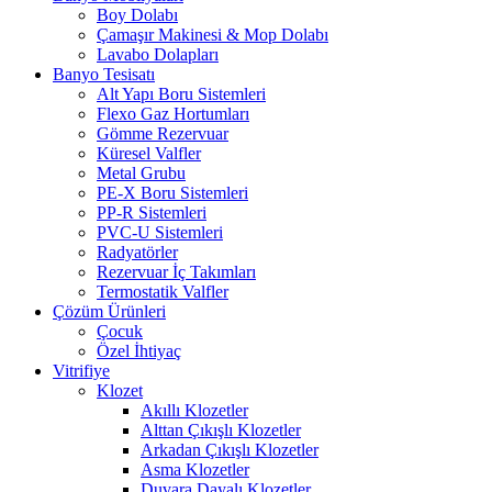
Boy Dolabı
Çamaşır Makinesi & Mop Dolabı
Lavabo Dolapları
Banyo Tesisatı
Alt Yapı Boru Sistemleri
Flexo Gaz Hortumları
Gömme Rezervuar
Küresel Valfler
Metal Grubu
PE-X Boru Sistemleri
PP-R Sistemleri
PVC-U Sistemleri
Radyatörler
Rezervuar İç Takımları
Termostatik Valfler
Çözüm Ürünleri
Çocuk
Özel İhtiyaç
Vitrifiye
Klozet
Akıllı Klozetler
Alttan Çıkışlı Klozetler
Arkadan Çıkışlı Klozetler
Asma Klozetler
Duvara Dayalı Klozetler