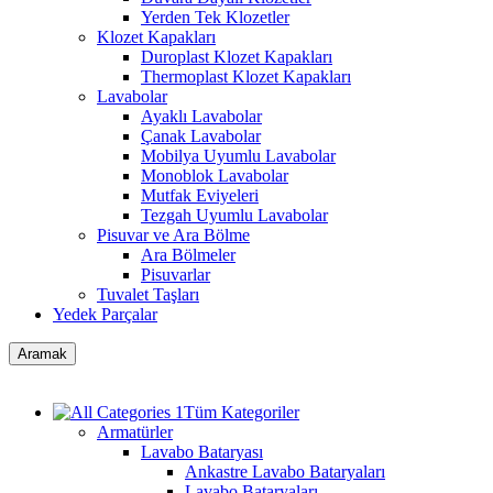
Yerden Tek Klozetler
Klozet Kapakları
Duroplast Klozet Kapakları
Thermoplast Klozet Kapakları
Lavabolar
Ayaklı Lavabolar
Çanak Lavabolar
Mobilya Uyumlu Lavabolar
Monoblok Lavabolar
Mutfak Eviyeleri
Tezgah Uyumlu Lavabolar
Pisuvar ve Ara Bölme
Ara Bölmeler
Pisuvarlar
Tuvalet Taşları
Yedek Parçalar
Aramak
Tüm Kategoriler
Armatürler
Lavabo Bataryası
Ankastre Lavabo Bataryaları
Lavabo Bataryaları