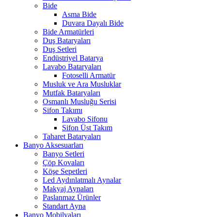
Bide
Asma Bide
Duvara Dayalı Bide
Bide Armatürleri
Duş Bataryaları
Duş Setleri
Endüstriyel Batarya
Lavabo Bataryaları
Fotoselli Armatür
Musluk ve Ara Musluklar
Mutfak Bataryaları
Osmanlı Musluğu Serisi
Sifon Takımı
Lavabo Sifonu
Sifon Üst Takım
Taharet Bataryaları
Banyo Aksesuarları
Banyo Setleri
Çöp Kovaları
Köşe Sepetleri
Led Aydınlatmalı Aynalar
Makyaj Aynaları
Paslanmaz Ürünler
Standart Ayna
Banyo Mobilyaları