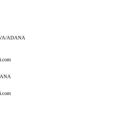
UROVA/ADANA
i.com
ADANA
i.com