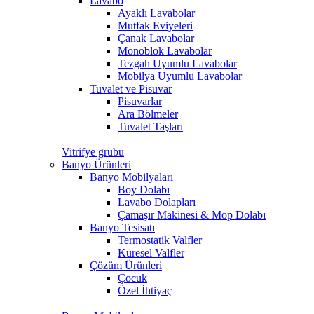
Lavabo
Ayaklı Lavabolar
Mutfak Eviyeleri
Çanak Lavabolar
Monoblok Lavabolar
Tezgah Uyumlu Lavabolar
Mobilya Uyumlu Lavabolar
Tuvalet ve Pisuvar
Pisuvarlar
Ara Bölmeler
Tuvalet Taşları
Vitrifye grubu
Banyo Ürünleri
Banyo Mobilyaları
Boy Dolabı
Lavabo Dolapları
Çamaşır Makinesi & Mop Dolabı
Banyo Tesisatı
Termostatik Valfler
Küresel Valfler
Çözüm Ürünleri
Çocuk
Özel İhtiyaç