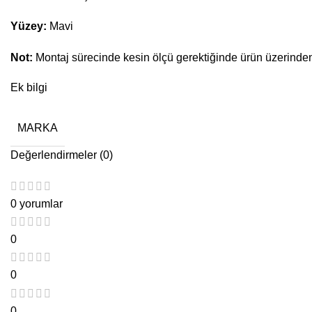
Yüzey:
Mavi
Not:
Montaj sürecinde kesin ölçü gerektiğinde ürün üzerinden a
Ek bilgi
MARKA
Değerlendirmeler (0)
0 yorumlar
0
0
0