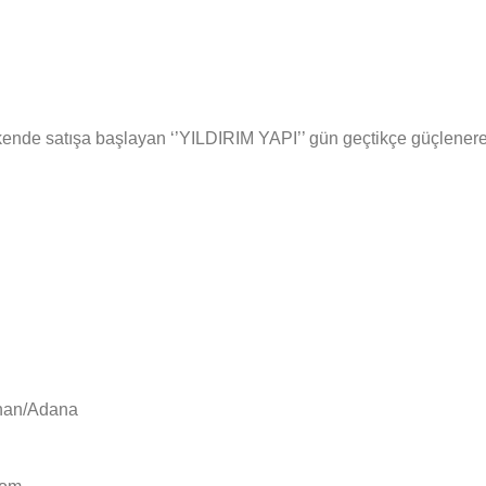
ende satışa başlayan ‘’YILDIRIM YAPI’’ gün geçtikçe güçlenerek s
yhan/Adana