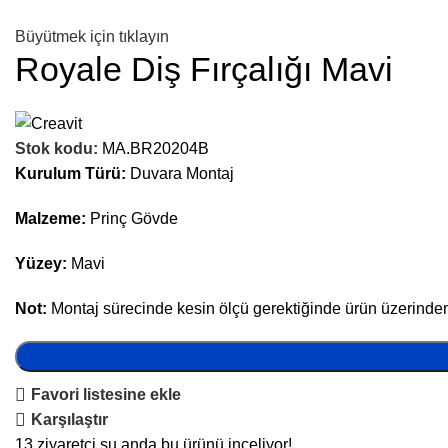
Büyütmek için tıklayın
Royale Diş Fırçalığı Mavi
Stok kodu:
MA.BR20204B
Kurulum Türü:
Duvara Montaj
Malzeme:
Prinç Gövde
Yüzey:
Mavi
Not:
Montaj sürecinde kesin ölçü gerektiğinde ürün üzerinden a
Favori listesine ekle
Karşılaştır
13
ziyaretçi şu anda bu ürünü inceliyor!