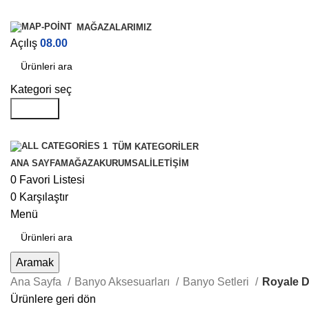
MAĞAZALARIMIZ
Açılış
08.00
Kategori seç
Aramak
TÜM KATEGORILER
ANA SAYFA
MAĞAZA
KURUMSAL
İLETIŞIM
0
Favori Listesi
0
Karşılaştır
Menü
Aramak
Ana Sayfa
Banyo Aksesuarları
Banyo Setleri
Royale Di
Ürünlere geri dön