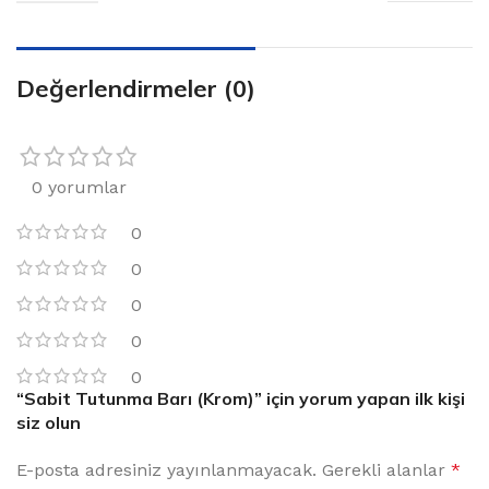
Değerlendirmeler (0)
0 yorumlar
0
0
0
0
0
“Sabit Tutunma Barı (Krom)” için yorum yapan ilk kişi
siz olun
E-posta adresiniz yayınlanmayacak.
Alternative:
Gerekli alanlar
*