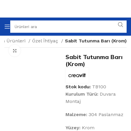
m Ürünleri
Özel İhtiyaç
Sabit Tutunma Barı (Krom)
Büyütmek için tıklayın
Sabit Tutunma Barı
(Krom)
Stok kodu:
TB100
Kurulum Türü:
Duvara
Montaj
Malzeme:
304 Paslanmaz
Yüzey:
Krom