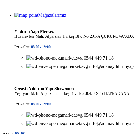
Mağazalarımız
Yıldırım Yapı Merkez
Huzurevleri Mah. Alparslan Türkeş Blv. No:291/A ÇUKUROVA/AD
Pzt. – Cmt:
08.00 -
19:00
0544 449 71 18
info@adanayildirimyap
Creavit Yıldırım Yapı Showroom
Yeşilyurt Mah. Alparslan Türkeş Blv. No:304/F SEYHAN/ADANA
Pzt. – Cmt:
08.00 -
19:00
0544 449 71 18
info@adanayildirimyap
Açılış
08.00