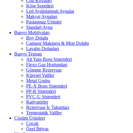
Çöp Kovaları
Köşe Sepetleri
Led Aydınlatmalı Aynalar
Makyaj Aynaları
Paslanmaz Ürünler
Standart Ayna
Banyo Mobilyaları
Boy Dolabı
Çamaşır Makinesi & Mop Dolabı
Lavabo Dolapları
Banyo Tesisatı
Alt Yapı Boru Sistemleri
Flexo Gaz Hortumları
Gömme Rezervuar
Küresel Valfler
Metal Grubu
PE-X Boru Sistemleri
PP-R Sistemleri
PVC-U Sistemleri
Radyatörler
Rezervuar İç Takımları
Termostatik Valfler
Çözüm Ürünleri
Çocuk
Özel İhtiyaç