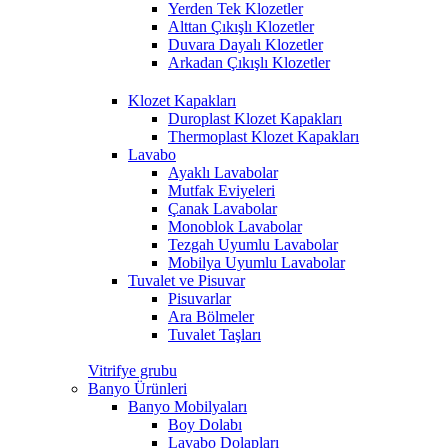
Yerden Tek Klozetler
Alttan Çıkışlı Klozetler
Duvara Dayalı Klozetler
Arkadan Çıkışlı Klozetler
Klozet Kapakları
Duroplast Klozet Kapakları
Thermoplast Klozet Kapakları
Lavabo
Ayaklı Lavabolar
Mutfak Eviyeleri
Çanak Lavabolar
Monoblok Lavabolar
Tezgah Uyumlu Lavabolar
Mobilya Uyumlu Lavabolar
Tuvalet ve Pisuvar
Pisuvarlar
Ara Bölmeler
Tuvalet Taşları
Vitrifye grubu
Banyo Ürünleri
Banyo Mobilyaları
Boy Dolabı
Lavabo Dolapları