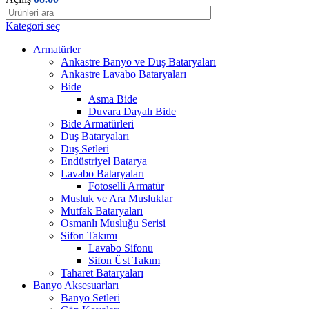
Kategori seç
Armatürler
Ankastre Banyo ve Duş Bataryaları
Ankastre Lavabo Bataryaları
Bide
Asma Bide
Duvara Dayalı Bide
Bide Armatürleri
Duş Bataryaları
Duş Setleri
Endüstriyel Batarya
Lavabo Bataryaları
Fotoselli Armatür
Musluk ve Ara Musluklar
Mutfak Bataryaları
Osmanlı Musluğu Serisi
Sifon Takımı
Lavabo Sifonu
Sifon Üst Takım
Taharet Bataryaları
Banyo Aksesuarları
Banyo Setleri