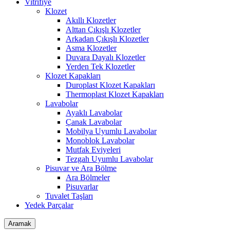
Vitrifiye
Klozet
Akıllı Klozetler
Alttan Çıkışlı Klozetler
Arkadan Çıkışlı Klozetler
Asma Klozetler
Duvara Dayalı Klozetler
Yerden Tek Klozetler
Klozet Kapakları
Duroplast Klozet Kapakları
Thermoplast Klozet Kapakları
Lavabolar
Ayaklı Lavabolar
Çanak Lavabolar
Mobilya Uyumlu Lavabolar
Monoblok Lavabolar
Mutfak Eviyeleri
Tezgah Uyumlu Lavabolar
Pisuvar ve Ara Bölme
Ara Bölmeler
Pisuvarlar
Tuvalet Taşları
Yedek Parçalar
Aramak