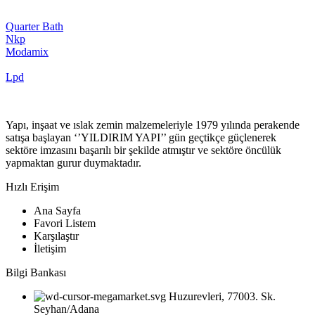
Quarter Bath
Nkp
Modamix
Lpd
Yapı, inşaat ve ıslak zemin malzemeleriyle 1979 yılında perakende
satışa başlayan ‘’YILDIRIM YAPI’’ gün geçtikçe güçlenerek
sektöre imzasını başarılı bir şekilde atmıştır ve sektöre öncülük
yapmaktan gurur duymaktadır.
Hızlı Erişim
Ana Sayfa
Favori Listem
Karşılaştır
İletişim
Bilgi Bankası
Huzurevleri, 77003. Sk.
Seyhan/Adana