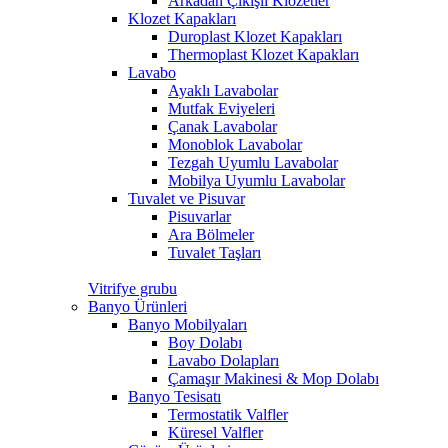
Arkadan Çıkışlı Klozetler
Klozet Kapakları
Duroplast Klozet Kapakları
Thermoplast Klozet Kapakları
Lavabo
Ayaklı Lavabolar
Mutfak Eviyeleri
Çanak Lavabolar
Monoblok Lavabolar
Tezgah Uyumlu Lavabolar
Mobilya Uyumlu Lavabolar
Tuvalet ve Pisuvar
Pisuvarlar
Ara Bölmeler
Tuvalet Taşları
Vitrifye grubu
Banyo Ürünleri
Banyo Mobilyaları
Boy Dolabı
Lavabo Dolapları
Çamaşır Makinesi & Mop Dolabı
Banyo Tesisatı
Termostatik Valfler
Küresel Valfler