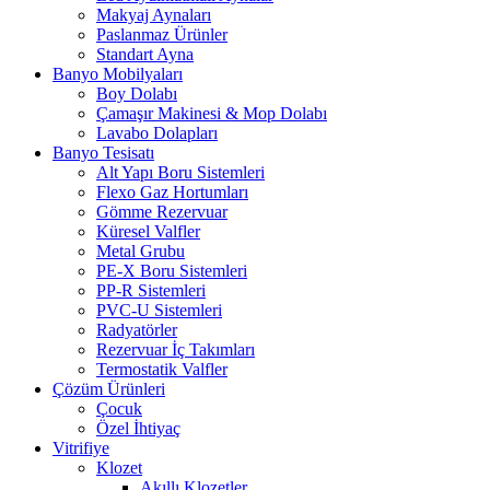
Makyaj Aynaları
Paslanmaz Ürünler
Standart Ayna
Banyo Mobilyaları
Boy Dolabı
Çamaşır Makinesi & Mop Dolabı
Lavabo Dolapları
Banyo Tesisatı
Alt Yapı Boru Sistemleri
Flexo Gaz Hortumları
Gömme Rezervuar
Küresel Valfler
Metal Grubu
PE-X Boru Sistemleri
PP-R Sistemleri
PVC-U Sistemleri
Radyatörler
Rezervuar İç Takımları
Termostatik Valfler
Çözüm Ürünleri
Çocuk
Özel İhtiyaç
Vitrifiye
Klozet
Akıllı Klozetler