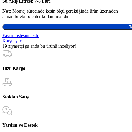
Su Akış Litresi:
7-8 Litre
Not:
Montaj sürecinde kesin ölçü gerektiğinde ürün üzerinden
alınan birebir ölçüler kullanılmalıdır
T
Favori listesine ekle
Karşılaştır
19
ziyaretçi şu anda bu ürünü inceliyor!
Hızlı Kargo
Stoktan Satış
Yardım ve Destek