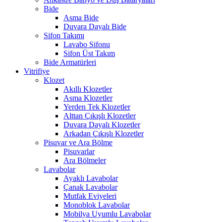
Bide
Asma Bide
Duvara Dayalı Bide
Sifon Takımı
Lavabo Sifonu
Sifon Üst Takım
Bide Armatürleri
Vitrifiye
Klozet
Akıllı Klozetler
Asma Klozetler
Yerden Tek Klozetler
Alttan Çıkışlı Klozetler
Duvara Dayalı Klozetler
Arkadan Çıkışlı Klozetler
Pisuvar ve Ara Bölme
Pisuvarlar
Ara Bölmeler
Lavabolar
Ayaklı Lavabolar
Çanak Lavabolar
Mutfak Eviyeleri
Monoblok Lavabolar
Mobilya Uyumlu Lavabolar