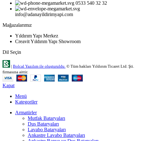
0533 540 32 32
info@adanayildirimyapi.com
Mağazalarımız
Yıldırım Yapı Merkez
Creavit Yıldırım Yapı Showroom
Dil Seçin
|
Bolcal Yazılım ile oluşturuldu.
© Tüm hakları Yıldırım Ticaret Ltd. Şti.
firmasına aittir.
Kapat
Menü
Kategoriler
Armatürler
Mutfak Bataryaları
Duş Bataryaları
Lavabo Bataryaları
Ankastre Lavabo Bataryaları
Ankastre Banyo ve Duş Bataryaları