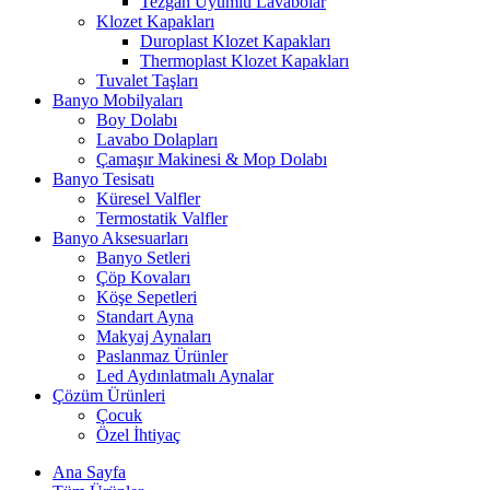
Tezgah Uyumlu Lavabolar
Klozet Kapakları
Duroplast Klozet Kapakları
Thermoplast Klozet Kapakları
Tuvalet Taşları
Banyo Mobilyaları
Boy Dolabı
Lavabo Dolapları
Çamaşır Makinesi & Mop Dolabı
Banyo Tesisatı
Küresel Valfler
Termostatik Valfler
Banyo Aksesuarları
Banyo Setleri
Çöp Kovaları
Köşe Sepetleri
Standart Ayna
Makyaj Aynaları
Paslanmaz Ürünler
Led Aydınlatmalı Aynalar
Çözüm Ürünleri
Çocuk
Özel İhtiyaç
Ana Sayfa