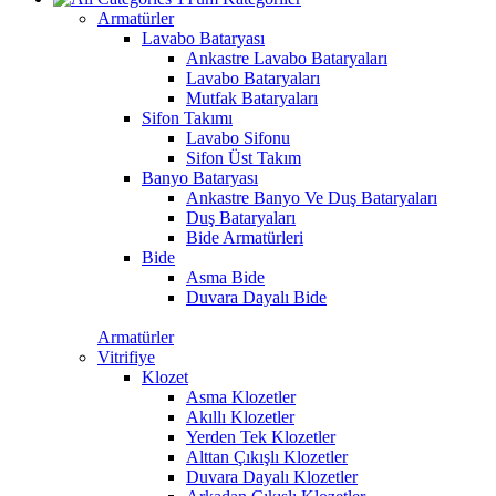
Armatürler
Lavabo Bataryası
Ankastre Lavabo Bataryaları
Lavabo Bataryaları
Mutfak Bataryaları
Sifon Takımı
Lavabo Sifonu
Sifon Üst Takım
Banyo Bataryası
Ankastre Banyo Ve Duş Bataryaları
Duş Bataryaları
Bide Armatürleri
Bide
Asma Bide
Duvara Dayalı Bide
Armatürler
Vitrifiye
Klozet
Asma Klozetler
Akıllı Klozetler
Yerden Tek Klozetler
Alttan Çıkışlı Klozetler
Duvara Dayalı Klozetler