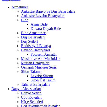
Armatürler
Ankastre Banyo ve Duş Bataryaları
Ankastre Lavabo Bataryaları
Bide
Asma Bide
Duvara Dayalı Bide
Bide Armatürleri
Duş Bataryaları
Duş Setleri
Endüstriyel Batarya
Lavabo Bataryaları
Fotoselli Armatür
Musluk ve Ara Musluklar
Mutfak Bataryaları
Osmanlı Musluğu Serisi
Sifon Takımı
Lavabo Sifonu
Sifon Üst Takım
Taharet Bataryaları
Banyo Aksesuarları
Banyo Setleri
Çöp Kovaları
Köşe Sepetleri
Led Aydınlatmalı Aynalar