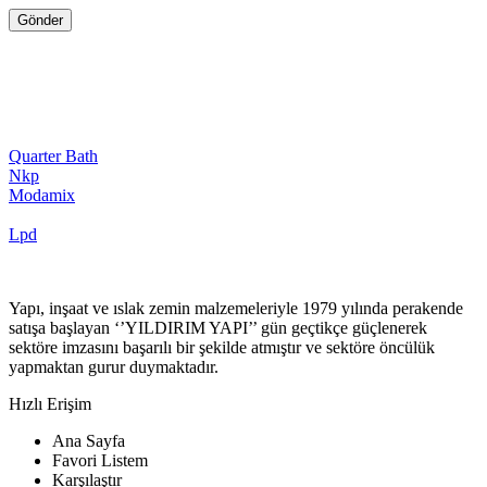
Quarter Bath
Nkp
Modamix
Lpd
Yapı, inşaat ve ıslak zemin malzemeleriyle 1979 yılında perakende
satışa başlayan ‘’YILDIRIM YAPI’’ gün geçtikçe güçlenerek
sektöre imzasını başarılı bir şekilde atmıştır ve sektöre öncülük
yapmaktan gurur duymaktadır.
Hızlı Erişim
Ana Sayfa
Favori Listem
Karşılaştır