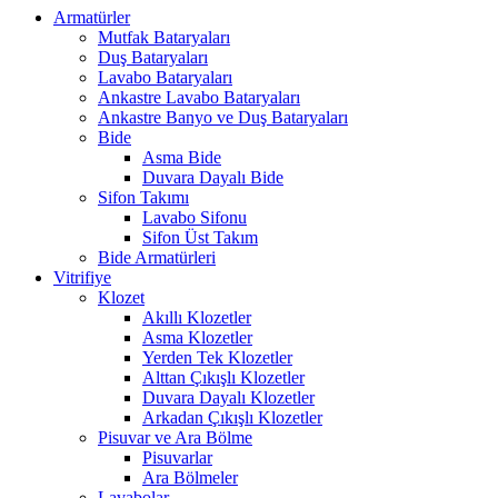
Armatürler
Mutfak Bataryaları
Duş Bataryaları
Lavabo Bataryaları
Ankastre Lavabo Bataryaları
Ankastre Banyo ve Duş Bataryaları
Bide
Asma Bide
Duvara Dayalı Bide
Sifon Takımı
Lavabo Sifonu
Sifon Üst Takım
Bide Armatürleri
Vitrifiye
Klozet
Akıllı Klozetler
Asma Klozetler
Yerden Tek Klozetler
Alttan Çıkışlı Klozetler
Duvara Dayalı Klozetler
Arkadan Çıkışlı Klozetler
Pisuvar ve Ara Bölme
Pisuvarlar
Ara Bölmeler
Lavabolar