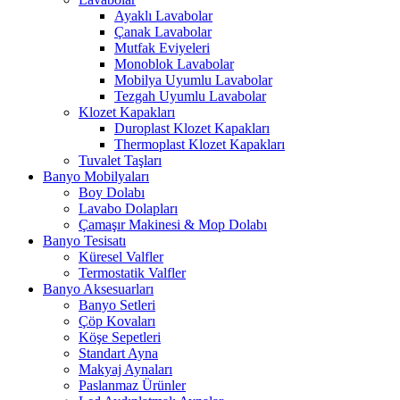
Ayaklı Lavabolar
Çanak Lavabolar
Mutfak Eviyeleri
Monoblok Lavabolar
Mobilya Uyumlu Lavabolar
Tezgah Uyumlu Lavabolar
Klozet Kapakları
Duroplast Klozet Kapakları
Thermoplast Klozet Kapakları
Tuvalet Taşları
Banyo Mobilyaları
Boy Dolabı
Lavabo Dolapları
Çamaşır Makinesi & Mop Dolabı
Banyo Tesisatı
Küresel Valfler
Termostatik Valfler
Banyo Aksesuarları
Banyo Setleri
Çöp Kovaları
Köşe Sepetleri
Standart Ayna
Makyaj Aynaları
Paslanmaz Ürünler