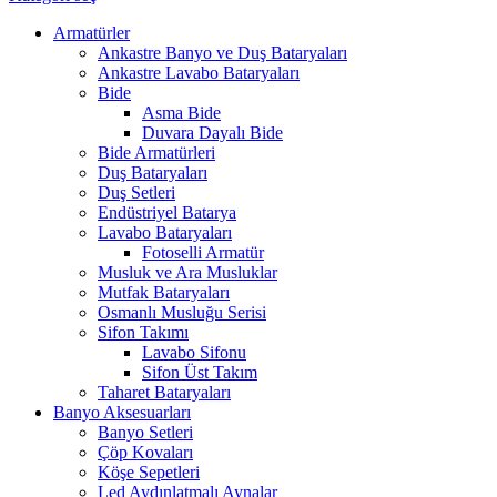
Armatürler
Ankastre Banyo ve Duş Bataryaları
Ankastre Lavabo Bataryaları
Bide
Asma Bide
Duvara Dayalı Bide
Bide Armatürleri
Duş Bataryaları
Duş Setleri
Endüstriyel Batarya
Lavabo Bataryaları
Fotoselli Armatür
Musluk ve Ara Musluklar
Mutfak Bataryaları
Osmanlı Musluğu Serisi
Sifon Takımı
Lavabo Sifonu
Sifon Üst Takım
Taharet Bataryaları
Banyo Aksesuarları
Banyo Setleri
Çöp Kovaları
Köşe Sepetleri
Led Aydınlatmalı Aynalar