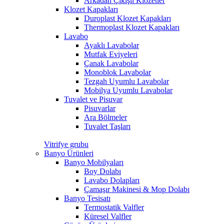
Arkadan Çıkışlı Klozetler
Klozet Kapakları
Duroplast Klozet Kapakları
Thermoplast Klozet Kapakları
Lavabo
Ayaklı Lavabolar
Mutfak Eviyeleri
Çanak Lavabolar
Monoblok Lavabolar
Tezgah Uyumlu Lavabolar
Mobilya Uyumlu Lavabolar
Tuvalet ve Pisuvar
Pisuvarlar
Ara Bölmeler
Tuvalet Taşları
Vitrifye grubu
Banyo Ürünleri
Banyo Mobilyaları
Boy Dolabı
Lavabo Dolapları
Çamaşır Makinesi & Mop Dolabı
Banyo Tesisatı
Termostatik Valfler
Küresel Valfler