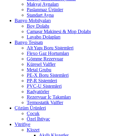
Makyaj Aynaları
Paslanmaz Ürünler
Standart Ayna
Banyo Mobilyaları
Boy Dolabı
Çamaşır Makinesi & Mop Dolabı
Lavabo Dolapları
Banyo Tesisatı
Alt Yapı Boru Sistemleri
Flexo Gaz Hortumları
Gömme Rezervuar
Küresel Valfler
Metal Grubu
PE-X Boru Sistemleri
PP-R Sistemleri
PVC-U Sistemleri
Radyatörler
Rezervuar İç Takımları
Termostatik Valfler
Çözüm Ürünleri
Çocuk
Özel İhtiyaç
Vitrifiye
Klozet
Akıllı Klozetler