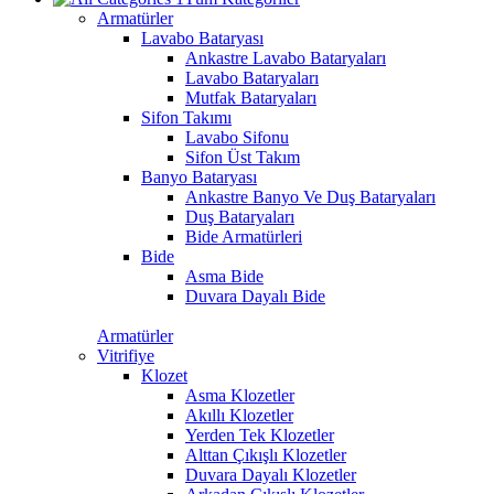
Armatürler
Lavabo Bataryası
Ankastre Lavabo Bataryaları
Lavabo Bataryaları
Mutfak Bataryaları
Sifon Takımı
Lavabo Sifonu
Sifon Üst Takım
Banyo Bataryası
Ankastre Banyo Ve Duş Bataryaları
Duş Bataryaları
Bide Armatürleri
Bide
Asma Bide
Duvara Dayalı Bide
Armatürler
Vitrifiye
Klozet
Asma Klozetler
Akıllı Klozetler
Yerden Tek Klozetler
Alttan Çıkışlı Klozetler
Duvara Dayalı Klozetler