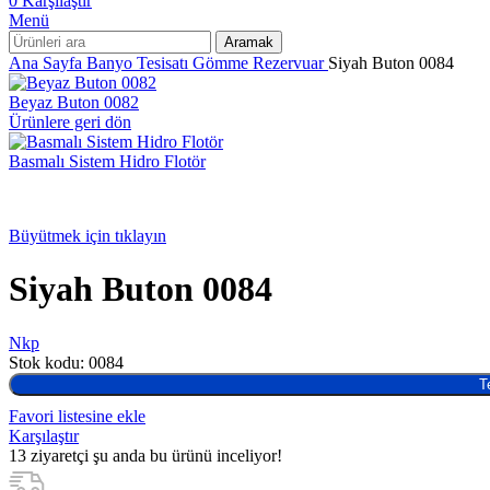
0
Karşılaştır
Menü
Aramak
Ana Sayfa
Banyo Tesisatı
Gömme Rezervuar
Siyah Buton 0084
Beyaz Buton 0082
Ürünlere geri dön
Basmalı Sistem Hidro Flotör
Büyütmek için tıklayın
Siyah Buton 0084
Nkp
Stok kodu:
0084
T
Favori listesine ekle
Karşılaştır
13
ziyaretçi şu anda bu ürünü inceliyor!