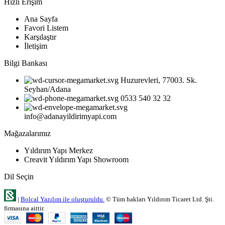
Hızlı Erişim
Ana Sayfa
Favori Listem
Karşılaştır
İletişim
Bilgi Bankası
Huzurevleri, 77003. Sk.
Seyhan/Adana
0533 540 32 32
info@adanayildirimyapi.com
Mağazalarımız
Yıldırım Yapı Merkez
Creavit Yıldırım Yapı Showroom
Dil Seçin
|
Bolcal Yazılım ile oluşturuldu.
© Tüm hakları Yıldırım Ticaret Ltd. Şti.
firmasına aittir.