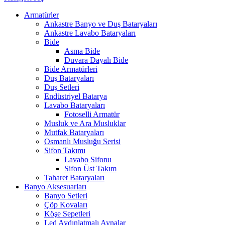
Armatürler
Ankastre Banyo ve Duş Bataryaları
Ankastre Lavabo Bataryaları
Bide
Asma Bide
Duvara Dayalı Bide
Bide Armatürleri
Duş Bataryaları
Duş Setleri
Endüstriyel Batarya
Lavabo Bataryaları
Fotoselli Armatür
Musluk ve Ara Musluklar
Mutfak Bataryaları
Osmanlı Musluğu Serisi
Sifon Takımı
Lavabo Sifonu
Sifon Üst Takım
Taharet Bataryaları
Banyo Aksesuarları
Banyo Setleri
Çöp Kovaları
Köşe Sepetleri
Led Aydınlatmalı Aynalar