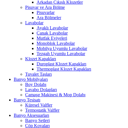
Arkadan Çıkışlı Klozetler
Pisuvar ve Ara Bölme
Pisuvarlar
Ara Bölmeler
Lavabolar
Ayaklı Lavabolar
Çanak Lavabolar
Mutfak Eviyeleri
Monoblok Lavabolar
Mobilya Uyumlu Lavabolar
Tezgah Uyumlu Lavabolar
Klozet Kapakları
Duroplast Klozet Kapakları
Thermoplast Klozet Kapakları
Tuvalet Taşları
Banyo Mobilyaları
Boy Dolabı
Lavabo Dolapları
Çamaşır Makinesi & Mop Dolabı
Banyo Tesisatı
Küresel Valfler
Termostatik Valfler
Banyo Aksesuarları
Banyo Setleri
Çöp Kovaları