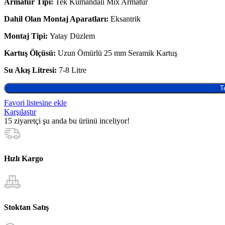
Armatür Tipi:
Tek Kumandalı Mix Armatür
Dahil Olan Montaj Aparatları:
Eksantrik
Montaj Tipi:
Yatay Düzlem
Kartuş Ölçüsü:
Uzun Ömürlü 25 mm Seramik Kartuş
Su Akış Litresi:
7-8 Litre
T
Favori listesine ekle
Karşılaştır
15
ziyaretçi şu anda bu ürünü inceliyor!
Hızlı Kargo
Stoktan Satış