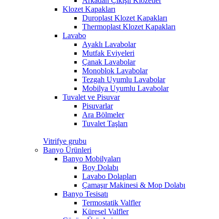
Arkadan Çıkışlı Klozetler
Klozet Kapakları
Duroplast Klozet Kapakları
Thermoplast Klozet Kapakları
Lavabo
Ayaklı Lavabolar
Mutfak Eviyeleri
Çanak Lavabolar
Monoblok Lavabolar
Tezgah Uyumlu Lavabolar
Mobilya Uyumlu Lavabolar
Tuvalet ve Pisuvar
Pisuvarlar
Ara Bölmeler
Tuvalet Taşları
Vitrifye grubu
Banyo Ürünleri
Banyo Mobilyaları
Boy Dolabı
Lavabo Dolapları
Çamaşır Makinesi & Mop Dolabı
Banyo Tesisatı
Termostatik Valfler
Küresel Valfler