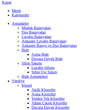
Kapat
Menü
Kategoriler
Armatürler
Mutfak Bataryaları
Duş Bataryaları
Lavabo Bataryaları
Ankastre Lavabo Bataryaları
Ankastre Banyo ve Duş Bataryaları
Bide
Asma Bide
Duvara Dayalı Bide
Sifon Takımı
Lavabo Sifonu
Sifon Üst Takım
Bide Armatürleri
Vitrifiye
Klozet
Akıllı Klozetler
Asma Klozetler
Yerden Tek Klozetler
Alttan Çıkışlı Klozetler
Duvara Dayalı Klozetler