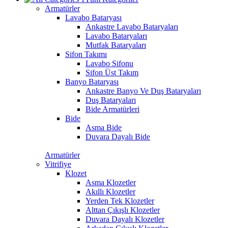
Armatürler
Lavabo Bataryası
Ankastre Lavabo Bataryaları
Lavabo Bataryaları
Mutfak Bataryaları
Sifon Takımı
Lavabo Sifonu
Sifon Üst Takım
Banyo Bataryası
Ankastre Banyo Ve Duş Bataryaları
Duş Bataryaları
Bide Armatürleri
Bide
Asma Bide
Duvara Dayalı Bide
Armatürler
Vitrifiye
Klozet
Asma Klozetler
Akıllı Klozetler
Yerden Tek Klozetler
Alttan Çıkışlı Klozetler
Duvara Dayalı Klozetler