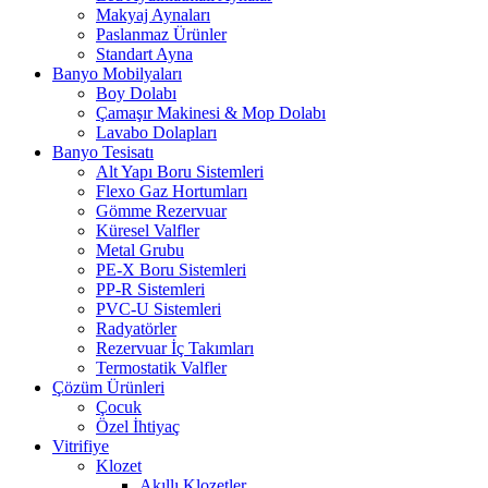
Makyaj Aynaları
Paslanmaz Ürünler
Standart Ayna
Banyo Mobilyaları
Boy Dolabı
Çamaşır Makinesi & Mop Dolabı
Lavabo Dolapları
Banyo Tesisatı
Alt Yapı Boru Sistemleri
Flexo Gaz Hortumları
Gömme Rezervuar
Küresel Valfler
Metal Grubu
PE-X Boru Sistemleri
PP-R Sistemleri
PVC-U Sistemleri
Radyatörler
Rezervuar İç Takımları
Termostatik Valfler
Çözüm Ürünleri
Çocuk
Özel İhtiyaç
Vitrifiye
Klozet
Akıllı Klozetler