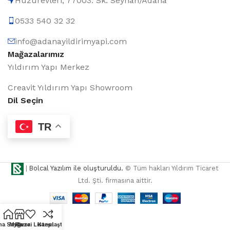
Huzurevleri, 77003. Sk. Seyhan/Adana
0533 540 32 32
info@adanayildirimyapi.com
Mağazalarımız
Yıldırım Yapı Merkez
Creavit Yıldırım Yapı Showroom
Dil Seçin
TR
|
Bolcal Yazılım ile oluşturuldu.
© Tüm hakları Yıldırım Ticaret
Ltd. Şti. firmasına aittir.
na Sayfa
Mağaza
Favori Listesi
Karşılaştır