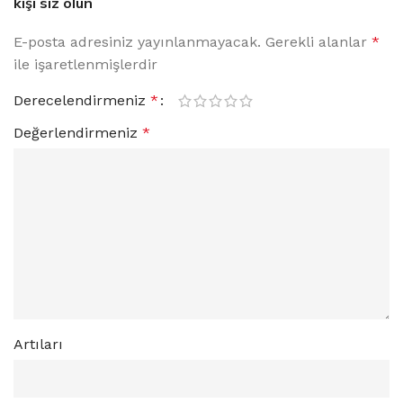
kişi siz olun
E-posta adresiniz yayınlanmayacak.
Alternative:
Gerekli alanlar
*
ile işaretlenmişlerdir
Derecelendirmeniz
*
Değerlendirmeniz
*
Artıları