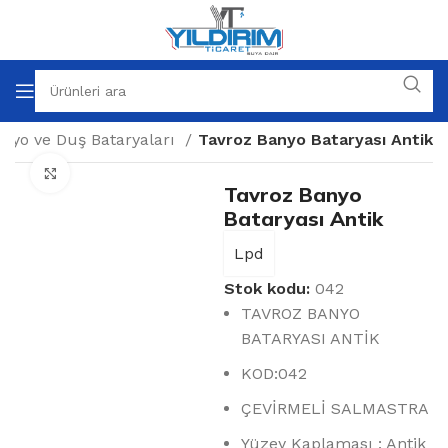
nyo ve Duş Bataryaları
Tavroz Banyo Bataryası Antik
Büyütmek için tıklayın
Tavroz Banyo
Bataryası Antik
Lpd
Stok kodu:
042
TAVROZ BANYO
BATARYASI ANTİK
KOD:042
ÇEVİRMELİ SALMASTRA
Yüzey Kaplaması : Antik