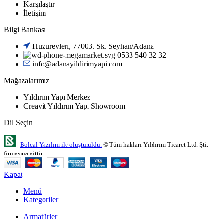
Karşılaştır
İletişim
Bilgi Bankası
Huzurevleri, 77003. Sk. Seyhan/Adana
0533 540 32 32
info@adanayildirimyapi.com
Mağazalarımız
Yıldırım Yapı Merkez
Creavit Yıldırım Yapı Showroom
Dil Seçin
|
Bolcal Yazılım ile oluşturuldu.
© Tüm hakları Yıldırım Ticaret Ltd. Şti.
firmasına aittir.
Kapat
Menü
Kategoriler
Armatürler