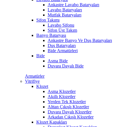
Ankastre Lavabo Bataryaları
Lavabo Bataryaları
Mutfak Bataryaları
Sifon Takımı
Lavabo Sifonu
Sifon Üst Takım
Banyo Bataryası
Ankastre Banyo Ve Duş Bataryaları
Duş Bataryaları
Bide Armatürleri
Bide
Asma Bide
Duvara Dayalı Bide
Armatürler
Vitrifiye
Klozet
Asma Klozetler
Akıllı Klozetler
Yerden Tek Klozetler
Alttan Çıkışlı Klozetler
Duvara Dayalı Klozetler
Arkadan Çıkışlı Klozetler
Klozet Kapakları