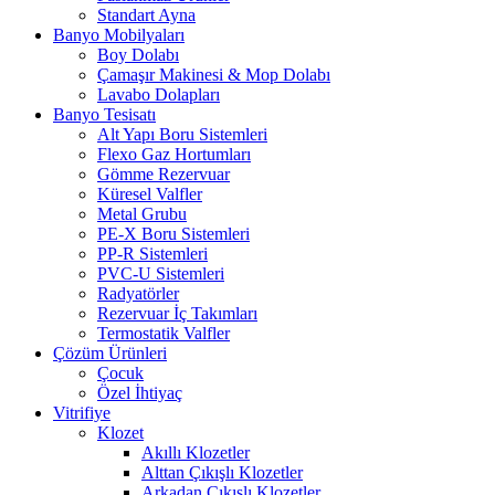
Standart Ayna
Banyo Mobilyaları
Boy Dolabı
Çamaşır Makinesi & Mop Dolabı
Lavabo Dolapları
Banyo Tesisatı
Alt Yapı Boru Sistemleri
Flexo Gaz Hortumları
Gömme Rezervuar
Küresel Valfler
Metal Grubu
PE-X Boru Sistemleri
PP-R Sistemleri
PVC-U Sistemleri
Radyatörler
Rezervuar İç Takımları
Termostatik Valfler
Çözüm Ürünleri
Çocuk
Özel İhtiyaç
Vitrifiye
Klozet
Akıllı Klozetler
Alttan Çıkışlı Klozetler
Arkadan Çıkışlı Klozetler