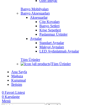
Özel İhtiyaç
Banyo Mobilyaları
Banyo Aksesuarları
Aksesuarlar
Çöp Kovaları
Banyo Setleri
Köşe Sepetleri
Paslanmaz Ürünler
Aynalar
Standart Aynalar
Makyaj Aynaları
LED Aydınlatmalı Aynalar
Tüm Ürünler
Tüm Ürünler
Ana Sayfa
Mağaza
Kurumsal
İletişim
0
Favori Listesi
0
Karşılaştır
Menü