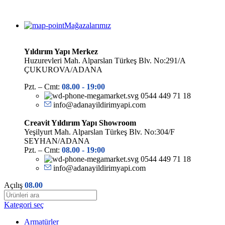
Mağazalarımız
Yıldırım Yapı Merkez
Huzurevleri Mah. Alparslan Türkeş Blv. No:291/A
ÇUKUROVA/ADANA
Pzt. – Cmt:
08.00 -
19:00
0544 449 71 18
info@adanayildirimyapi.com
Creavit Yıldırım Yapı Showroom
Yeşilyurt Mah. Alparslan Türkeş Blv. No:304/F
SEYHAN/ADANA
Pzt. – Cmt:
08.00 -
19:00
0544 449 71 18
info@adanayildirimyapi.com
Açılış
08.00
Kategori seç
Armatürler