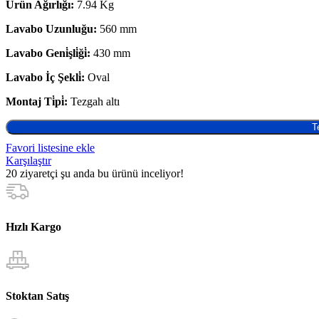
Ürün Ağırlığı:
7.94 Kg
Lavabo Uzunluğu:
560 mm
Lavabo Geni̇şli̇ği̇:
430 mm
Lavabo İç Şekli̇:
Oval
Montaj Ti̇pi̇:
Tezgah altı
T
Favori listesine ekle
Karşılaştır
20
ziyaretçi şu anda bu ürünü inceliyor!
Hızlı Kargo
Stoktan Satış