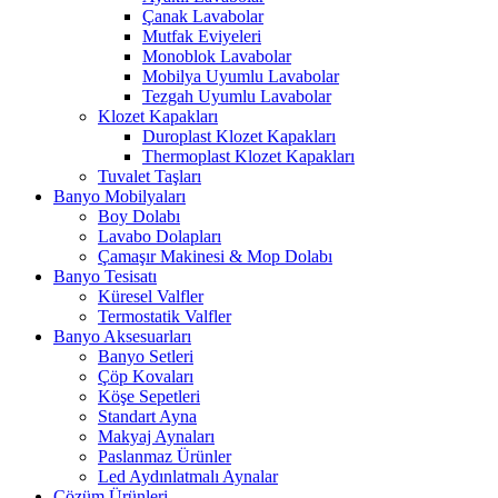
Çanak Lavabolar
Mutfak Eviyeleri
Monoblok Lavabolar
Mobilya Uyumlu Lavabolar
Tezgah Uyumlu Lavabolar
Klozet Kapakları
Duroplast Klozet Kapakları
Thermoplast Klozet Kapakları
Tuvalet Taşları
Banyo Mobilyaları
Boy Dolabı
Lavabo Dolapları
Çamaşır Makinesi & Mop Dolabı
Banyo Tesisatı
Küresel Valfler
Termostatik Valfler
Banyo Aksesuarları
Banyo Setleri
Çöp Kovaları
Köşe Sepetleri
Standart Ayna
Makyaj Aynaları
Paslanmaz Ürünler
Led Aydınlatmalı Aynalar
Çözüm Ürünleri