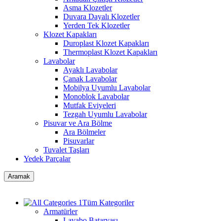
Asma Klozetler
Duvara Dayalı Klozetler
Yerden Tek Klozetler
Klozet Kapakları
Duroplast Klozet Kapakları
Thermoplast Klozet Kapakları
Lavabolar
Ayaklı Lavabolar
Çanak Lavabolar
Mobilya Uyumlu Lavabolar
Monoblok Lavabolar
Mutfak Eviyeleri
Tezgah Uyumlu Lavabolar
Pisuvar ve Ara Bölme
Ara Bölmeler
Pisuvarlar
Tuvalet Taşları
Yedek Parçalar
Aramak
Tüm Kategoriler
Armatürler
Lavabo Bataryası