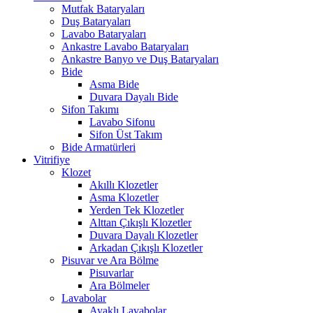
Mutfak Bataryaları
Duş Bataryaları
Lavabo Bataryaları
Ankastre Lavabo Bataryaları
Ankastre Banyo ve Duş Bataryaları
Bide
Asma Bide
Duvara Dayalı Bide
Sifon Takımı
Lavabo Sifonu
Sifon Üst Takım
Bide Armatürleri
Vitrifiye
Klozet
Akıllı Klozetler
Asma Klozetler
Yerden Tek Klozetler
Alttan Çıkışlı Klozetler
Duvara Dayalı Klozetler
Arkadan Çıkışlı Klozetler
Pisuvar ve Ara Bölme
Pisuvarlar
Ara Bölmeler
Lavabolar
Ayaklı Lavabolar