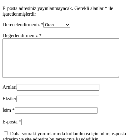
E-posta adresiniz yayınlanmayacak.
Gerekli alanlar
*
ile
işaretlenmişlerdir
Derecelendirmeniz
*
Değerlendirmeniz
*
Artıları
Eksiler
İsim
*
E-posta
*
Daha sonraki yorumlarımda kullanılması için adım, e-posta
adresim ve site adresim bu tarayıcıya kaydedilsin.