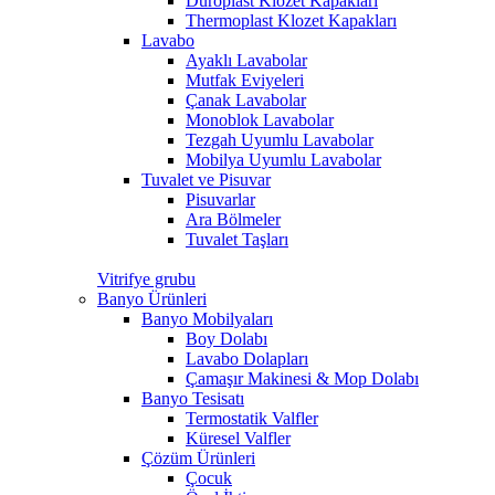
Duroplast Klozet Kapakları
Thermoplast Klozet Kapakları
Lavabo
Ayaklı Lavabolar
Mutfak Eviyeleri
Çanak Lavabolar
Monoblok Lavabolar
Tezgah Uyumlu Lavabolar
Mobilya Uyumlu Lavabolar
Tuvalet ve Pisuvar
Pisuvarlar
Ara Bölmeler
Tuvalet Taşları
Vitrifye grubu
Banyo Ürünleri
Banyo Mobilyaları
Boy Dolabı
Lavabo Dolapları
Çamaşır Makinesi & Mop Dolabı
Banyo Tesisatı
Termostatik Valfler
Küresel Valfler
Çözüm Ürünleri
Çocuk