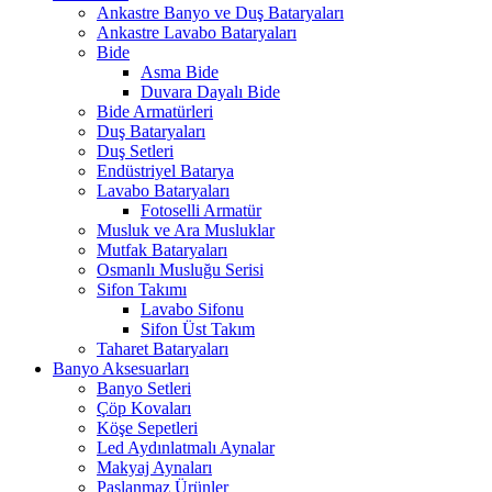
Ankastre Banyo ve Duş Bataryaları
Ankastre Lavabo Bataryaları
Bide
Asma Bide
Duvara Dayalı Bide
Bide Armatürleri
Duş Bataryaları
Duş Setleri
Endüstriyel Batarya
Lavabo Bataryaları
Fotoselli Armatür
Musluk ve Ara Musluklar
Mutfak Bataryaları
Osmanlı Musluğu Serisi
Sifon Takımı
Lavabo Sifonu
Sifon Üst Takım
Taharet Bataryaları
Banyo Aksesuarları
Banyo Setleri
Çöp Kovaları
Köşe Sepetleri
Led Aydınlatmalı Aynalar
Makyaj Aynaları
Paslanmaz Ürünler