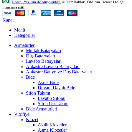
|
Bolcal Yazılım ile oluşturuldu.
© Tüm hakları Yıldırım Ticaret Ltd. Şti.
firmasına aittir.
Kapat
Menü
Kategoriler
Armatürler
Mutfak Bataryaları
Duş Bataryaları
Lavabo Bataryaları
Ankastre Lavabo Bataryaları
Ankastre Banyo ve Duş Bataryaları
Bide
Asma Bide
Duvara Dayalı Bide
Sifon Takımı
Lavabo Sifonu
Sifon Üst Takım
Bide Armatürleri
Vitrifiye
Klozet
Akıllı Klozetler
Asma Klozetler