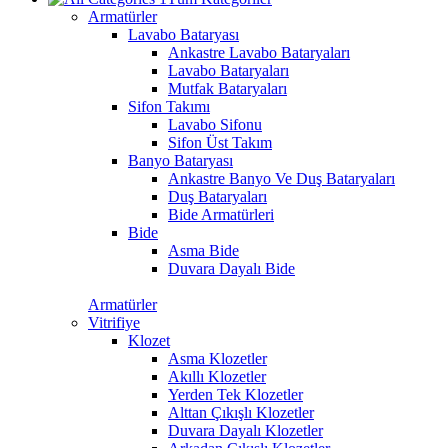
Armatürler
Lavabo Bataryası
Ankastre Lavabo Bataryaları
Lavabo Bataryaları
Mutfak Bataryaları
Sifon Takımı
Lavabo Sifonu
Sifon Üst Takım
Banyo Bataryası
Ankastre Banyo Ve Duş Bataryaları
Duş Bataryaları
Bide Armatürleri
Bide
Asma Bide
Duvara Dayalı Bide
Armatürler
Vitrifiye
Klozet
Asma Klozetler
Akıllı Klozetler
Yerden Tek Klozetler
Alttan Çıkışlı Klozetler
Duvara Dayalı Klozetler