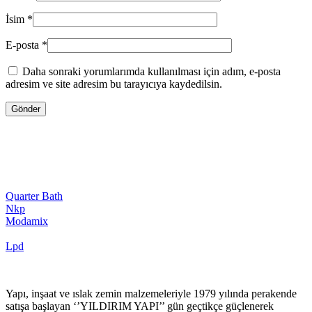
İsim
*
E-posta
*
Daha sonraki yorumlarımda kullanılması için adım, e-posta
adresim ve site adresim bu tarayıcıya kaydedilsin.
Quarter Bath
Nkp
Modamix
Lpd
Yapı, inşaat ve ıslak zemin malzemeleriyle 1979 yılında perakende
satışa başlayan ‘’YILDIRIM YAPI’’ gün geçtikçe güçlenerek