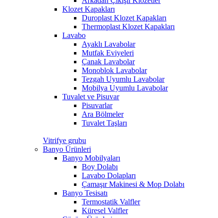
Arkadan Çıkışlı Klozetler
Klozet Kapakları
Duroplast Klozet Kapakları
Thermoplast Klozet Kapakları
Lavabo
Ayaklı Lavabolar
Mutfak Eviyeleri
Çanak Lavabolar
Monoblok Lavabolar
Tezgah Uyumlu Lavabolar
Mobilya Uyumlu Lavabolar
Tuvalet ve Pisuvar
Pisuvarlar
Ara Bölmeler
Tuvalet Taşları
Vitrifye grubu
Banyo Ürünleri
Banyo Mobilyaları
Boy Dolabı
Lavabo Dolapları
Çamaşır Makinesi & Mop Dolabı
Banyo Tesisatı
Termostatik Valfler
Küresel Valfler