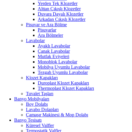
Yerden Tek Klozetler
Alttan Çıkışlı Klozetler
Duvara Dayalı Klozetler
Arkadan Çıkışlı Klozetler
Pisuvar ve Ara Bölme
Pisuvarlar
Ara Bölmeler
Lavabolar
Ayaklı Lavabolar
Çanak Lavabolar
Mutfak Eviyeleri
Monoblok Lavabolar
Mobilya Uyumlu Lavabolar
Tezgah Uyumlu Lavabolar
Klozet Kapakları
Duroplast Klozet Kapakları
Thermoplast Klozet Kapakları
Tuvalet Taşları
Banyo Mobilyaları
Boy Dolabı
Lavabo Dolapları
Çamaşır Makinesi & Mop Dolabı
Banyo Tesisatı
Küresel Valfler
Termostatik Valfler