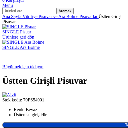
0
Karşılaştır
Menü
Aramak
Ana Sayfa
Vitrifiye
Pisuvar ve Ara Bölme
Pisuvarlar
Üstten Girişli
Pisuvar
SINGLE Pisuar
Ürünlere geri dön
SINGLE Ara Bölme
Büyütmek için tıklayın
Üstten Girişli Pisuvar
Stok kodu:
70PS54001
Renk: Beyaz
Üstten su girişlidir.
T