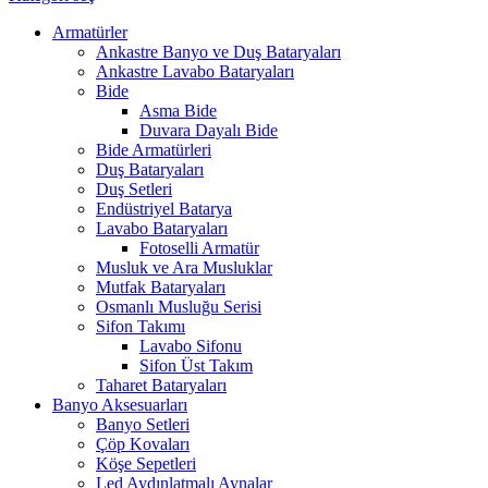
Armatürler
Ankastre Banyo ve Duş Bataryaları
Ankastre Lavabo Bataryaları
Bide
Asma Bide
Duvara Dayalı Bide
Bide Armatürleri
Duş Bataryaları
Duş Setleri
Endüstriyel Batarya
Lavabo Bataryaları
Fotoselli Armatür
Musluk ve Ara Musluklar
Mutfak Bataryaları
Osmanlı Musluğu Serisi
Sifon Takımı
Lavabo Sifonu
Sifon Üst Takım
Taharet Bataryaları
Banyo Aksesuarları
Banyo Setleri
Çöp Kovaları
Köşe Sepetleri
Led Aydınlatmalı Aynalar