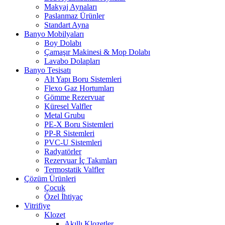
Makyaj Aynaları
Paslanmaz Ürünler
Standart Ayna
Banyo Mobilyaları
Boy Dolabı
Çamaşır Makinesi & Mop Dolabı
Lavabo Dolapları
Banyo Tesisatı
Alt Yapı Boru Sistemleri
Flexo Gaz Hortumları
Gömme Rezervuar
Küresel Valfler
Metal Grubu
PE-X Boru Sistemleri
PP-R Sistemleri
PVC-U Sistemleri
Radyatörler
Rezervuar İç Takımları
Termostatik Valfler
Çözüm Ürünleri
Çocuk
Özel İhtiyaç
Vitrifiye
Klozet
Akıllı Klozetler