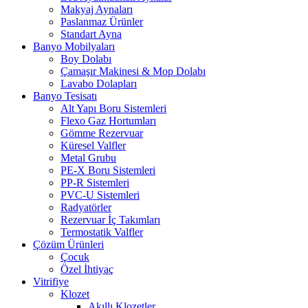
Makyaj Aynaları
Paslanmaz Ürünler
Standart Ayna
Banyo Mobilyaları
Boy Dolabı
Çamaşır Makinesi & Mop Dolabı
Lavabo Dolapları
Banyo Tesisatı
Alt Yapı Boru Sistemleri
Flexo Gaz Hortumları
Gömme Rezervuar
Küresel Valfler
Metal Grubu
PE-X Boru Sistemleri
PP-R Sistemleri
PVC-U Sistemleri
Radyatörler
Rezervuar İç Takımları
Termostatik Valfler
Çözüm Ürünleri
Çocuk
Özel İhtiyaç
Vitrifiye
Klozet
Akıllı Klozetler