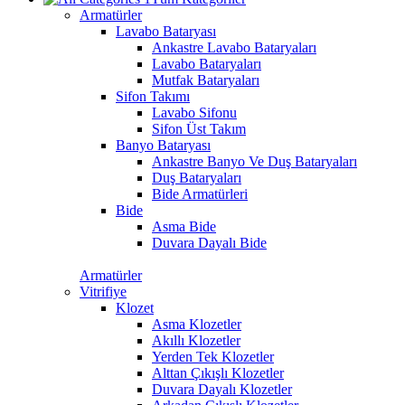
Armatürler
Lavabo Bataryası
Ankastre Lavabo Bataryaları
Lavabo Bataryaları
Mutfak Bataryaları
Sifon Takımı
Lavabo Sifonu
Sifon Üst Takım
Banyo Bataryası
Ankastre Banyo Ve Duş Bataryaları
Duş Bataryaları
Bide Armatürleri
Bide
Asma Bide
Duvara Dayalı Bide
Armatürler
Vitrifiye
Klozet
Asma Klozetler
Akıllı Klozetler
Yerden Tek Klozetler
Alttan Çıkışlı Klozetler
Duvara Dayalı Klozetler