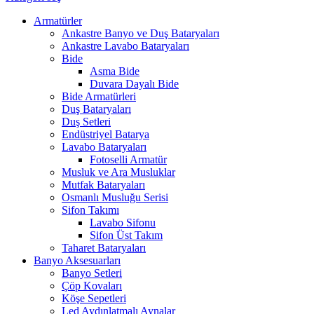
Armatürler
Ankastre Banyo ve Duş Bataryaları
Ankastre Lavabo Bataryaları
Bide
Asma Bide
Duvara Dayalı Bide
Bide Armatürleri
Duş Bataryaları
Duş Setleri
Endüstriyel Batarya
Lavabo Bataryaları
Fotoselli Armatür
Musluk ve Ara Musluklar
Mutfak Bataryaları
Osmanlı Musluğu Serisi
Sifon Takımı
Lavabo Sifonu
Sifon Üst Takım
Taharet Bataryaları
Banyo Aksesuarları
Banyo Setleri
Çöp Kovaları
Köşe Sepetleri
Led Aydınlatmalı Aynalar