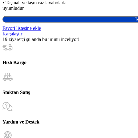
• Taşmalı ve taşmasız lavabolarla
uyumludur
T
Favori listesine ekle
Karşılaştır
19
ziyaretçi şu anda bu ürünü inceliyor!
Hızlı Kargo
Stoktan Satış
Yardım ve Destek