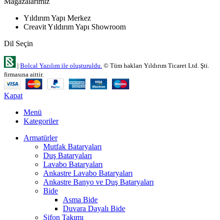
Mağazalarımız
Yıldırım Yapı Merkez
Creavit Yıldırım Yapı Showroom
Dil Seçin
|
Bolcal Yazılım ile oluşturuldu.
© Tüm hakları Yıldırım Ticaret Ltd. Şti.
firmasına aittir.
Kapat
Menü
Kategoriler
Armatürler
Mutfak Bataryaları
Duş Bataryaları
Lavabo Bataryaları
Ankastre Lavabo Bataryaları
Ankastre Banyo ve Duş Bataryaları
Bide
Asma Bide
Duvara Dayalı Bide
Sifon Takımı