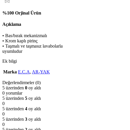
%100 Orjinal Ürün
Açıklama
• Bas/bırak mekanizmalı
• Krom kaplı pirinç
• Taşmalı ve taşmasız lavabolarla
uyumludur
Ek bilgi
Marka
E.C.A
,
AR-YAK
Değerlendirmeler (0)
5 üzerinden
0
oy aldı
0 yorumlar
5 üzerinden
5
oy aldı
0
5 üzerinden
4
oy aldı
0
5 üzerinden
3
oy aldı
0
5 üzerinden
2
oy aldı