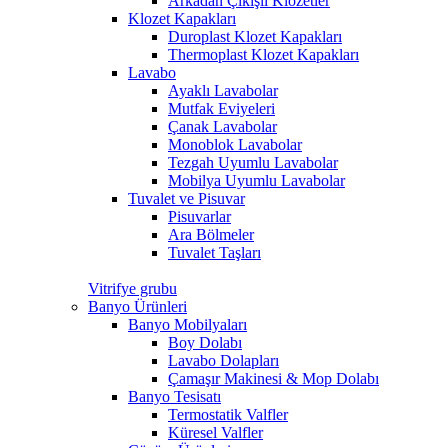
Arkadan Çıkışlı Klozetler
Klozet Kapakları
Duroplast Klozet Kapakları
Thermoplast Klozet Kapakları
Lavabo
Ayaklı Lavabolar
Mutfak Eviyeleri
Çanak Lavabolar
Monoblok Lavabolar
Tezgah Uyumlu Lavabolar
Mobilya Uyumlu Lavabolar
Tuvalet ve Pisuvar
Pisuvarlar
Ara Bölmeler
Tuvalet Taşları
Vitrifye grubu
Banyo Ürünleri
Banyo Mobilyaları
Boy Dolabı
Lavabo Dolapları
Çamaşır Makinesi & Mop Dolabı
Banyo Tesisatı
Termostatik Valfler
Küresel Valfler