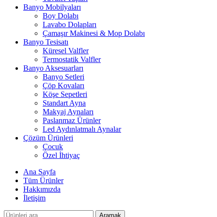
Banyo Mobilyaları
Boy Dolabı
Lavabo Dolapları
Çamaşır Makinesi & Mop Dolabı
Banyo Tesisatı
Küresel Valfler
Termostatik Valfler
Banyo Aksesuarları
Banyo Setleri
Çöp Kovaları
Köşe Sepetleri
Standart Ayna
Makyaj Aynaları
Paslanmaz Ürünler
Led Aydınlatmalı Aynalar
Çözüm Ürünleri
Çocuk
Özel İhtiyaç
Ana Sayfa
Tüm Ürünler
Hakkımızda
İletişim
Aramak