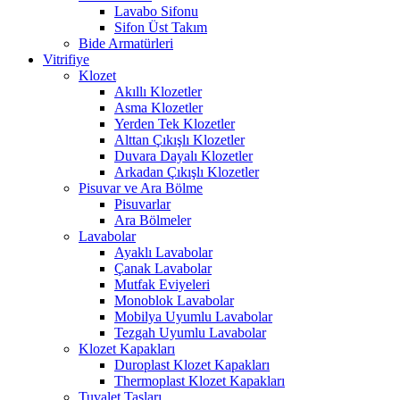
Lavabo Sifonu
Sifon Üst Takım
Bide Armatürleri
Vitrifiye
Klozet
Akıllı Klozetler
Asma Klozetler
Yerden Tek Klozetler
Alttan Çıkışlı Klozetler
Duvara Dayalı Klozetler
Arkadan Çıkışlı Klozetler
Pisuvar ve Ara Bölme
Pisuvarlar
Ara Bölmeler
Lavabolar
Ayaklı Lavabolar
Çanak Lavabolar
Mutfak Eviyeleri
Monoblok Lavabolar
Mobilya Uyumlu Lavabolar
Tezgah Uyumlu Lavabolar
Klozet Kapakları
Duroplast Klozet Kapakları
Thermoplast Klozet Kapakları
Tuvalet Taşları