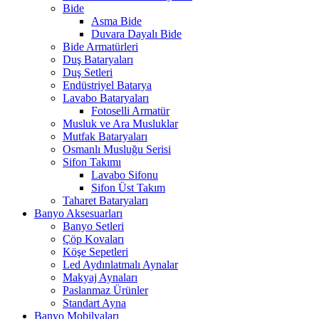
Bide
Asma Bide
Duvara Dayalı Bide
Bide Armatürleri
Duş Bataryaları
Duş Setleri
Endüstriyel Batarya
Lavabo Bataryaları
Fotoselli Armatür
Musluk ve Ara Musluklar
Mutfak Bataryaları
Osmanlı Musluğu Serisi
Sifon Takımı
Lavabo Sifonu
Sifon Üst Takım
Taharet Bataryaları
Banyo Aksesuarları
Banyo Setleri
Çöp Kovaları
Köşe Sepetleri
Led Aydınlatmalı Aynalar
Makyaj Aynaları
Paslanmaz Ürünler
Standart Ayna
Banyo Mobilyaları