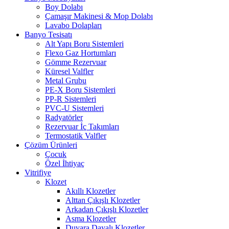
Boy Dolabı
Çamaşır Makinesi & Mop Dolabı
Lavabo Dolapları
Banyo Tesisatı
Alt Yapı Boru Sistemleri
Flexo Gaz Hortumları
Gömme Rezervuar
Küresel Valfler
Metal Grubu
PE-X Boru Sistemleri
PP-R Sistemleri
PVC-U Sistemleri
Radyatörler
Rezervuar İç Takımları
Termostatik Valfler
Çözüm Ürünleri
Çocuk
Özel İhtiyaç
Vitrifiye
Klozet
Akıllı Klozetler
Alttan Çıkışlı Klozetler
Arkadan Çıkışlı Klozetler
Asma Klozetler
Duvara Dayalı Klozetler