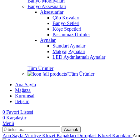
Banyo Mobilyaları
Banyo Aksesuarları
Aksesuarlar
Çöp Kovaları
Banyo Setleri
Köşe Sepetleri
Paslanmaz Ürünler
Aynalar
Standart Aynalar
Makyaj Aynaları
LED Aydınlatmalı Aynalar
Tüm Ürünler
Tüm Ürünler
Ana Sayfa
Mağaza
Kurumsal
İletişim
0
Favori Listesi
0
Karşılaştır
Menü
Aramak
Ana Sayfa
Vitrifiye
Klozet Kapakları
Duroplast Klozet Kapakları
Ama