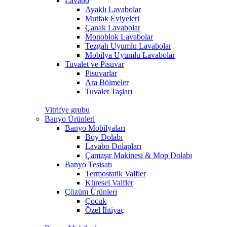
Lavabo
Ayaklı Lavabolar
Mutfak Eviyeleri
Çanak Lavabolar
Monoblok Lavabolar
Tezgah Uyumlu Lavabolar
Mobilya Uyumlu Lavabolar
Tuvalet ve Pisuvar
Pisuvarlar
Ara Bölmeler
Tuvalet Taşları
Vitrifye grubu
Banyo Ürünleri
Banyo Mobilyaları
Boy Dolabı
Lavabo Dolapları
Çamaşır Makinesi & Mop Dolabı
Banyo Tesisatı
Termostatik Valfler
Küresel Valfler
Çözüm Ürünleri
Çocuk
Özel İhtiyaç