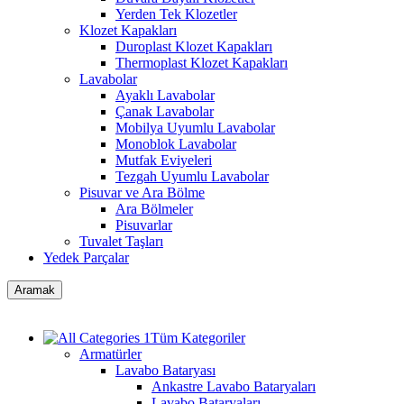
Yerden Tek Klozetler
Klozet Kapakları
Duroplast Klozet Kapakları
Thermoplast Klozet Kapakları
Lavabolar
Ayaklı Lavabolar
Çanak Lavabolar
Mobilya Uyumlu Lavabolar
Monoblok Lavabolar
Mutfak Eviyeleri
Tezgah Uyumlu Lavabolar
Pisuvar ve Ara Bölme
Ara Bölmeler
Pisuvarlar
Tuvalet Taşları
Yedek Parçalar
Aramak
Tüm Kategoriler
Armatürler
Lavabo Bataryası
Ankastre Lavabo Bataryaları
Lavabo Bataryaları