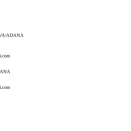
UROVA/ADANA
i.com
ADANA
i.com