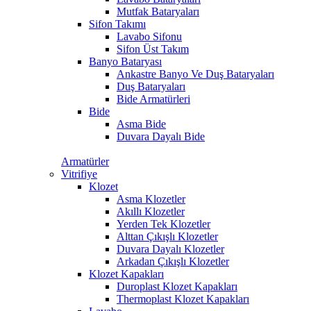
Mutfak Bataryaları
Sifon Takımı
Lavabo Sifonu
Sifon Üst Takım
Banyo Bataryası
Ankastre Banyo Ve Duş Bataryaları
Duş Bataryaları
Bide Armatürleri
Bide
Asma Bide
Duvara Dayalı Bide
Armatürler
Vitrifiye
Klozet
Asma Klozetler
Akıllı Klozetler
Yerden Tek Klozetler
Alttan Çıkışlı Klozetler
Duvara Dayalı Klozetler
Arkadan Çıkışlı Klozetler
Klozet Kapakları
Duroplast Klozet Kapakları
Thermoplast Klozet Kapakları