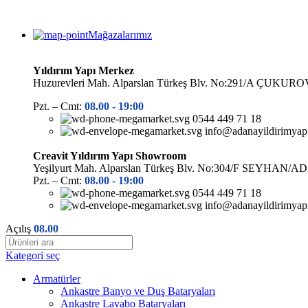
Mağazalarımız
Yıldırım Yapı Merkez
Huzurevleri Mah. Alparslan Türkeş Blv. No:291/A ÇUK
Pzt. – Cmt:
08.00 -
19:00
0544 449 71 18
info@adanayildirimyap
Creavit Yıldırım Yapı Showroom
Yeşilyurt Mah. Alparslan Türkeş Blv. No:304/F SEYHAN/
Pzt. – Cmt:
08.00 -
19:00
0544 449 71 18
info@adanayildirimyap
Açılış
08.00
Kategori seç
Armatürler
Ankastre Banyo ve Duş Bataryaları
Ankastre Lavabo Bataryaları